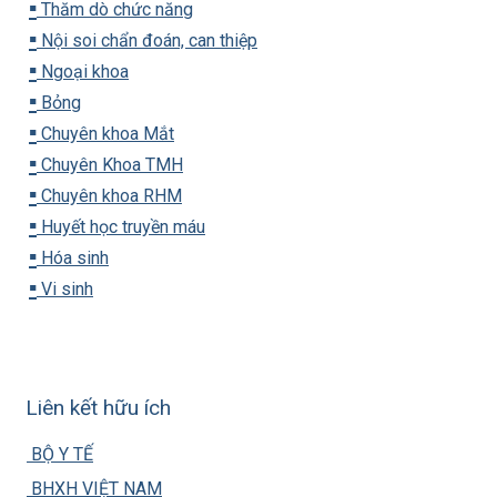
▪️
Thăm dò chức năng
▪️
Nội soi chẩn đoán, can thiệp
▪️
Ngoại khoa
▪️
Bỏng
▪️
Chuyên khoa Mắt
▪️
Chuyên Khoa TMH
▪️
Chuyên khoa RHM
▪️
Huyết học truyền máu
▪️
Hóa sinh
▪️
Vi sinh
Liên kết hữu ích
BỘ Y TẾ
BHXH VIỆT NAM