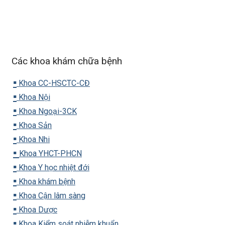
Các khoa khám chữa bệnh
▪️
Khoa CC-HSCTC-CĐ
▪️
Khoa Nội
▪️
Khoa Ngoại-3CK
▪️
Khoa Sản
▪️
Khoa Nhi
▪️
Khoa YHCT-PHCN
▪️
Khoa Y học nhiệt đới
▪️
Khoa khám bệnh
▪️
Khoa Cận lâm sàng
▪️
Khoa Dược
▪️
Khoa Kiểm soát nhiễm khuẩn