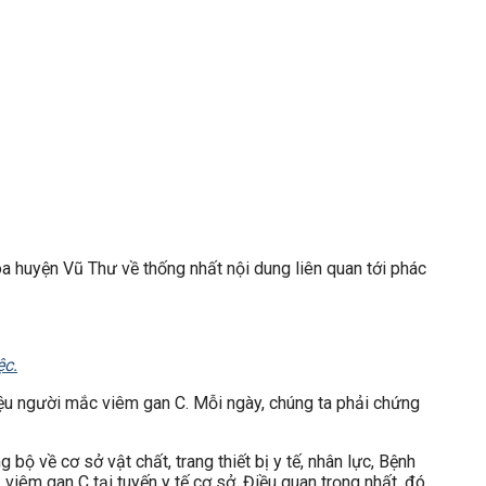
 huyện Vũ Thư về thống nhất nội dung liên quan tới phác
ệc.
iệu người mắc viêm gan C. Mỗi ngày, chúng ta phải chứng
ộ về cơ sở vật chất, trang thiết bị y tế, nhân lực, Bệnh
viêm gan C tại tuyến y tế cơ sở. Điều quan trọng nhất, đó