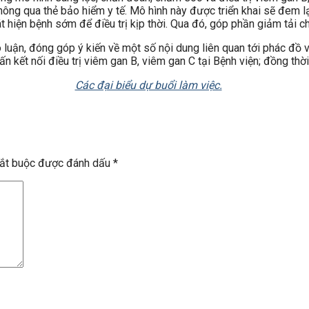
hông qua thẻ bảo hiểm y tế. Mô hình này được triển khai sẽ đem l
hiện bệnh sớm để điều trị kịp thời. Qua đó, góp phần giảm tải ch
ảo luận, đóng góp ý kiến về một số nội dung liên quan tới phác đồ
 kết nối điều trị viêm gan B, viêm gan C tại Bệnh viện; đồng thời 
Các đại biểu dự buổi làm việc.
bắt buộc được đánh dấu
*