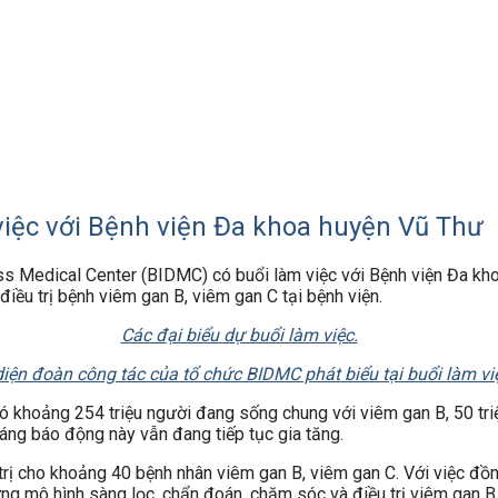
iệc với Bệnh viện Đa khoa huyện Vũ Thư
 Medical Center (BIDMC) có buổi làm việc với Bệnh viện Đa khoa
iều trị bệnh viêm gan B, viêm gan C tại bệnh viện.
Các đại biểu dự buổi làm việc.
diện đoàn công tác của tổ chức BIDMC phát biểu tại buổi làm vi
 có khoảng 254 triệu người đang sống chung với viêm gan B, 50 tr
áng báo động này vẫn đang tiếp tục gia tăng.
rị cho khoảng 40 bệnh nhân viêm gan B, viêm gan C. Với việc đồng b
g mô hình sàng lọc, chẩn đoán, chăm sóc và điều trị viêm gan B, 