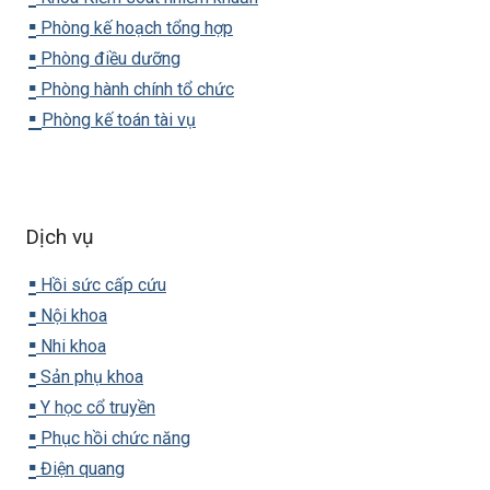
▪️
Phòng kế hoạch tổng hợp
▪️
Phòng điều dưỡng
▪️
Phòng hành chính tổ chức
▪️
Phòng kế toán tài vụ
Dịch vụ
▪️
Hồi sức cấp cứu
▪️
Nội khoa
▪️
Nhi khoa
▪️
Sản phụ khoa
▪️
Y học cổ truyền
▪️
Phục hồi chức năng
▪️
Điện quang