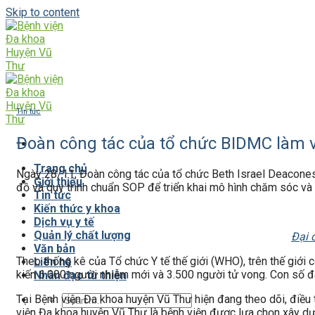
Skip to content
Tin tức
Đoàn công tác của tổ chức BIDMC làm v
Trang chủ
Ngày 28/11, Đoàn công tác của tổ chức Beth Israel Deaconess
Giới thiệu
đồ và quy trình chuẩn SOP để triển khai mô hình chăm sóc và đ
Tin tức
Kiến thức y khoa
Dịch vụ y tế
Quản lý chất lượng
Đại 
Văn bản
Theo thống kê của Tổ chức Y tế thế giới (WHO), trên thế giới
Liên hệ
kiến 6.000 người nhiễm mới và 3.500 người tử vong. Con số đ
Nhân đạo từ thiện
Tại Bệnh viện Đa khoa huyện Vũ Thư hiện đang theo dõi, điều t
viện Đa khoa huyện Vũ Thư là bệnh viện được lựa chọn xây dựn