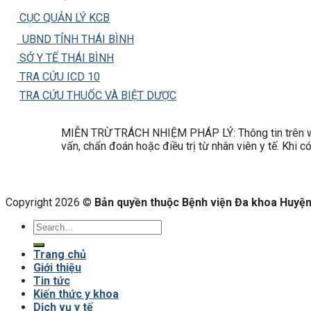
CỤC QUẢN LÝ KCB
UBND TỈNH THÁI BÌNH
SỞ Y TẾ THÁI BÌNH
TRA CỨU ICD 10
TRA CỨU THUỐC VÀ BIỆT DƯỢC
MIỄN TRỪ TRÁCH NHIỆM PHÁP LÝ: Thông tin trên web
vấn, chẩn đoán hoặc điều trị từ nhân viên y tế. Khi 
Copyright 2026 ©
Bản quyền thuộc Bệnh viện Đa khoa Huyện 
Trang chủ
Giới thiệu
Tin tức
Kiến thức y khoa
Dịch vụ y tế