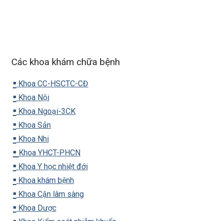
Các khoa khám chữa bệnh
▪️
Khoa CC-HSCTC-CĐ
▪️
Khoa Nội
▪️
Khoa Ngoại-3CK
▪️
Khoa Sản
▪️
Khoa Nhi
▪️
Khoa YHCT-PHCN
▪️
Khoa Y học nhiệt đới
▪️
Khoa khám bệnh
▪️
Khoa Cận lâm sàng
▪️
Khoa Dược