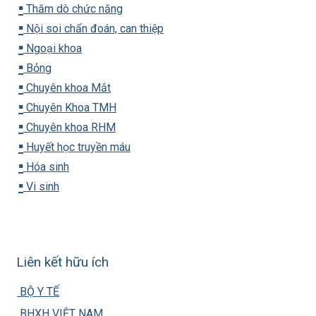
▪️
Thăm dò chức năng
▪️
Nội soi chẩn đoán, can thiệp
▪️
Ngoại khoa
▪️
Bỏng
▪️
Chuyên khoa Mắt
▪️
Chuyên Khoa TMH
▪️
Chuyên khoa RHM
▪️
Huyết học truyền máu
▪️
Hóa sinh
▪️
Vi sinh
Liên kết hữu ích
BỘ Y TẾ
BHXH VIỆT NAM