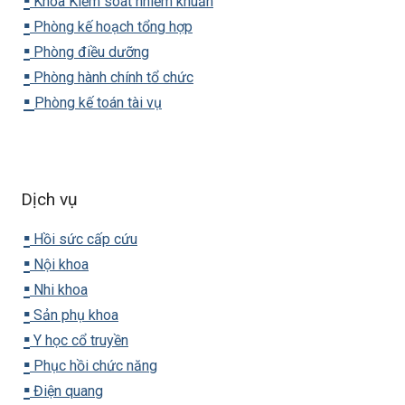
▪️
Khoa Kiểm soát nhiễm khuẩn
▪️
Phòng kế hoạch tổng hợp
▪️
Phòng điều dưỡng
▪️
Phòng hành chính tổ chức
▪️
Phòng kế toán tài vụ
Dịch vụ
▪️
Hồi sức cấp cứu
▪️
Nội khoa
▪️
Nhi khoa
▪️
Sản phụ khoa
▪️
Y học cổ truyền
▪️
Phục hồi chức năng
▪️
Điện quang