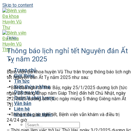
Skip to content
Tin tức
Thông báo lịch nghỉ tết Nguyên đán Ất
Tỵ năm 2025
Trang chủ
Bệnh viện Đa khoa huyện Vũ Thư trân trọng thông báo lịch ngh
Giới thiệu
tết Nguyên đán Ất Tỵ năm 2025 như sau:
Tin tức
Kiến thức y khoa
– Bắt đầu nghỉ từ Thứ Bảy, ngày 25/1/2025 dương lịch (tức
Dịch vụ y tế
ngày 26 tháng Chạp năm Giáp Thìn) đến hết Chủ Nhật, ngày
Quản lý chất lượng
2/2/2025 dương lịch (tức ngày mùng 5 tháng Giêng năm Ất
Văn bản
Tỵ)
Liên hệ
– Trong thời gian nghỉ tết, Bệnh viện vẫn khám và điều trị
Nhân đạo từ thiện
24/24 giờ
– Thời gian làm việc trở lại: Thứ Hai, ngày 3/2/2025 dương lị