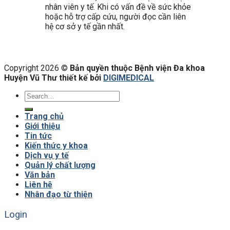
nhân viên y tế. Khi có vấn đề về sức khỏe
hoặc hỗ trợ cấp cứu, người đọc cần liên
hệ cơ sở y tế gần nhất.
Copyright 2026 ©
Bản quyền thuộc Bệnh viện Đa khoa
Huyện Vũ Thư thiết kế bởi
DIGIMEDICAL
Trang chủ
Giới thiệu
Tin tức
Kiến thức y khoa
Dịch vụ y tế
Quản lý chất lượng
Văn bản
Liên hệ
Nhân đạo từ thiện
Login