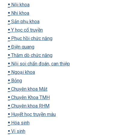
▪️
Nội khoa
▪️
Nhi khoa
▪️
Sản phụ khoa
▪️
Y học cổ truyền
▪️
Phục hồi chức năng
▪️
Điện quang
▪️
Thăm dò chức năng
▪️
Nội soi chẩn đoán, can thiệp
▪️
Ngoại khoa
▪️
Bỏng
▪️
Chuyên khoa Mắt
▪️
Chuyên Khoa TMH
▪️
Chuyên khoa RHM
▪️
Huyết học truyền máu
▪️
Hóa sinh
▪️
Vi sinh