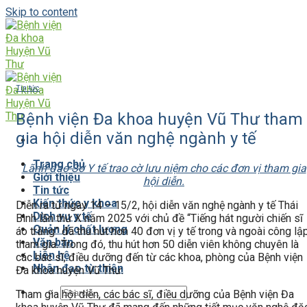
Skip to content
Tin tức
Bệnh viện Đa khoa huyện Vũ Thư tham
gia hội diễn văn nghệ ngành y tế
Trang chủ
Lãnh đạo Sở Y tế trao cờ lưu niệm cho các đơn vị tham gia
Giới thiệu
hội diễn.
Tin tức
Kiến thức y khoa
Diễn ra từ ngày 14 – 15/2, hội diễn văn nghệ ngành y tế Thái
Dịch vụ y tế
Bình lần thứ X năm 2025 với chủ đề “Tiếng hát người chiến sĩ
Quản lý chất lượng
áo trắng” đã thu hút hơn 40 đơn vị y tế trong và ngoài công lậ
Văn bản
tham gia. Trong đó, thu hút hơn 50 diễn viên không chuyên là
Liên hệ
các bác sĩ, điều dưỡng đến từ các khoa, phòng của Bệnh viện
Nhân đạo từ thiện
Đa khoa huyện Vũ Thư.
Tham gia hội diễn, các bác sĩ, điều dưỡng của Bệnh viện Đa