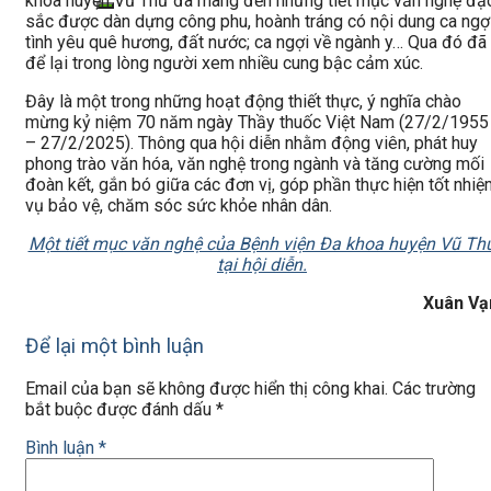
khoa huyện Vũ Thư đã mang đến những tiết mục văn nghệ đặ
sắc được dàn dựng công phu, hoành tráng có nội dung ca ngợ
tình yêu quê hương, đất nước; ca ngợi về ngành y… Qua đó đã
để lại trong lòng người xem nhiều cung bậc cảm xúc.
Đây là một trong những hoạt động thiết thực, ý nghĩa chào
mừng kỷ niệm 70 năm ngày Thầy thuốc Việt Nam (27/2/1955
– 27/2/2025). Thông qua hội diễn nhằm động viên, phát huy
phong trào văn hóa, văn nghệ trong ngành và tăng cường mối
đoàn kết, gắn bó giữa các đơn vị, góp phần thực hiện tốt nhi
vụ bảo vệ, chăm sóc sức khỏe nhân dân.
Một tiết mục văn nghệ của Bệnh viện Đa khoa huyện Vũ Th
tại hội diễn.
Xuân Vạ
Để lại một bình luận
Email của bạn sẽ không được hiển thị công khai.
Các trường
bắt buộc được đánh dấu
*
Bình luận
*