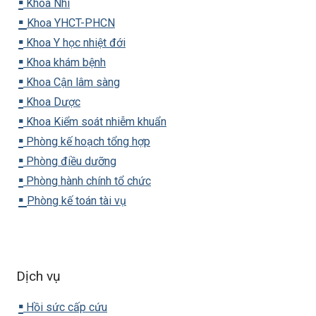
▪️
Khoa Nhi
▪️
Khoa YHCT-PHCN
▪️
Khoa Y học nhiệt đới
▪️
Khoa khám bệnh
▪️
Khoa Cận lâm sàng
▪️
Khoa Dược
▪️
Khoa Kiểm soát nhiễm khuẩn
▪️
Phòng kế hoạch tổng hợp
▪️
Phòng điều dưỡng
▪️
Phòng hành chính tổ chức
▪️
Phòng kế toán tài vụ
Dịch vụ
▪️
Hồi sức cấp cứu