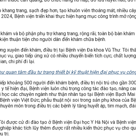
khang trang, sạch đẹp hơn, tạo khuôn viên thoáng mát, nhiều cây 
 2024, Bệnh viện triển khai thực hiện hạng mục công trình mở rộ
hám và bộ phận phụ trợ khang trang, rộng rãi; toàn bộ bàn khám
kiện thuận tiện cho người dân đến khám chữa bệnh.
ờng xuyên đến khám, điều trị tại Bệnh viện Đa khoa Vũ Thư. Tôi 
ộ phục vụ, giao tiếp ứng xử có nhiều chuyển biến tích cực; chất lượ
an, chi phí đi lại.
ư quan tâm đầu tư trang thiết bị kỹ thuật hiện đại phục vụ cô
tiếp khoảng 500 người đến khám bệnh, điều trị nội trú cho gần 
bị y tế hiện đại, Bệnh viện luôn chú trọng công tác đào tạo, nâng c
i học các chuyên ngành như thận nhân tạo tại Bệnh viện Bạch Mai
Bệnh viện Việt Đức; phẫu thuật nội soi trong sản phụ khoa của B
huyên môn trong điều trị các bệnh lý tăng huyết áp, tim mạch, đái
Tôi được cử đi đào tạo ở Bệnh viện Đại học Y Hà Nội và Bệnh việ
nghiệp khác tích lũy thêm được rất nhiều kiến thức phục vụ cho q
 trị.