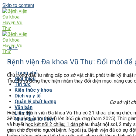
Skip to content
Tin tức
Bệnh viện Đa khoa Vũ Thư: Đổi mới để 
Trang chủ
Chú trọng đầu tư nâng cấp cơ sở vật chất, phát triển kỹ thuậ
Giới thiệu
Thư đã và đang thực hiện nhằm thay đổi diện mạo, nâng cao 
Tin tức
Kiến thức y khoa
Dịch vụ y tế
Quản lý chất lượng
Cơ sở vật c
Văn bản
Hiện nay, Bệnh viện Đa khoa Vũ Thư có 21 khoa, phòng chức n
Liên hệ
320 giường (năm 2024) lên 365 giường (năm 2025). Thời gian 
Nhân đạo từ thiện
và huyết học kết nối 2 chiều; 1 dàn phẫu thuật nội soi, 2 má
gian chờ đợi cho người bệnh. Ngoài ra, Bệnh viện đã có sự đột 
buồng trứng; nội soi tiêu hóa gây mê; chụp cắt lớp vi tính c