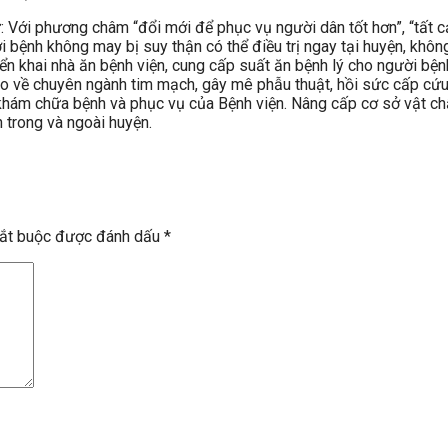
ới phương châm “đổi mới để phục vụ người dân tốt hơn”, “tất cả
 bệnh không may bị suy thận có thể điều trị ngay tại huyện, không 
iển khai nhà ăn bệnh viện, cung cấp suất ăn bệnh lý cho người bệnh
ạo về chuyên ngành tim mạch, gây mê phẫu thuật, hồi sức cấp cứu, 
hám chữa bệnh và phục vụ của Bệnh viện. Nâng cấp cơ sở vật chất,
n trong và ngoài huyện.
bắt buộc được đánh dấu
*