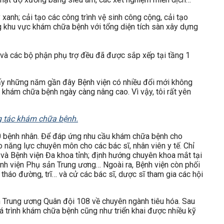
xanh; cải tạo các công trình vệ sinh công cộng, cải tạo
ng khu vực khám chữa bệnh với tổng diện tích sàn xây dựng
 và các bộ phận phụ trợ đều đã được sắp xếp tại tầng 1
thấy những năm gần đây Bệnh viện có nhiều đổi mới không
ng khám chữa bệnh ngày càng nâng cao. Vì vậy, tôi rất yên
ng tác khám chữa bệnh.
300 bệnh nhân. Để đáp ứng nhu cầu khám chữa bệnh cho
ao năng lực chuyên môn cho các bác sĩ, nhân viên y tế. Chỉ
 và Bệnh viện Đa khoa tỉnh; định hướng chuyên khoa mắt tại
ệnh viện Phụ sản Trung ương… Ngoài ra, Bệnh viện còn phối
 tháo đường, trĩ… và cử các bác sĩ, dược sĩ tham gia các hội
n Trung ương Quân đội 108 về chuyên ngành tiêu hóa. Sau
uá trình khám chữa bệnh cũng như triển khai được nhiều kỹ