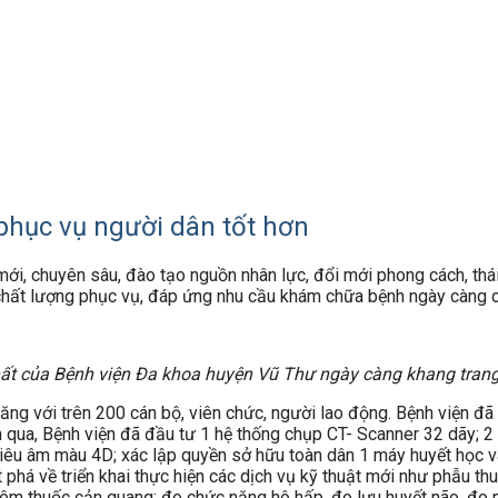
phục vụ người dân tốt hơn
t mới, chuyên sâu, đào tạo nguồn nhân lực, đổi mới phong cách, t
chất lượng phục vụ, đáp ứng nhu cầu khám chữa bệnh ngày càng 
hất của Bệnh viện Đa khoa huyện Vũ Thư ngày càng khang trang,
ăng với trên 200 cán bộ, viên chức, người lao động. Bệnh viện 
qua, Bệnh viện đã đầu tư 1 hệ thống chụp CT- Scanner 32 dãy; 2 
y siêu âm màu 4D; xác lập quyền sở hữu toàn dân 1 máy huyết học 
phá về triển khai thực hiện các dịch vụ kỹ thuật mới như phẫu thuậ
ó tiêm thuốc cản quang; đo chức năng hô hấp, đo lưu huyết não, 