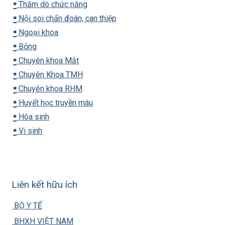
▪️
Thăm dò chức năng
▪️
Nội soi chẩn đoán, can thiệp
▪️
Ngoại khoa
▪️
Bỏng
▪️
Chuyên khoa Mắt
▪️
Chuyên Khoa TMH
▪️
Chuyên khoa RHM
▪️
Huyết học truyền máu
▪️
Hóa sinh
▪️
Vi sinh
Liên kết hữu ích
BỘ Y TẾ
BHXH VIỆT NAM