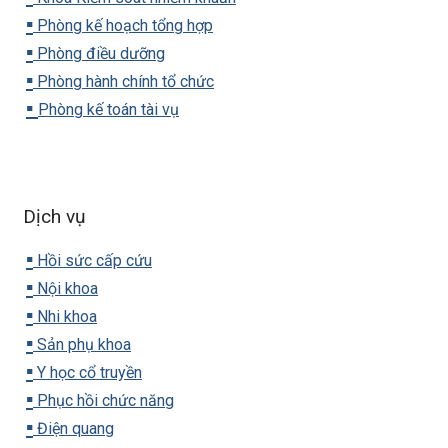
▪️
Phòng kế hoạch tổng hợp
▪️
Phòng điều dưỡng
▪️
Phòng hành chính tổ chức
▪️
Phòng kế toán tài vụ
Dịch vụ
▪️
Hồi sức cấp cứu
▪️
Nội khoa
▪️
Nhi khoa
▪️
Sản phụ khoa
▪️
Y học cổ truyền
▪️
Phục hồi chức năng
▪️
Điện quang