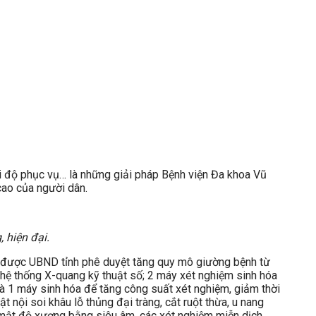
hái độ phục vụ… là những giải pháp Bệnh viện Đa khoa Vũ
cao của người dân.
 hiện đại.
đã được UBND tỉnh phê duyệt tăng quy mô giường bệnh từ
hệ thống X-quang kỹ thuật số; 2 máy xét nghiệm sinh hóa
và 1 máy sinh hóa để tăng công suất xét nghiệm, giảm thời
t nội soi khâu lỗ thủng đại tràng, cắt ruột thừa, u nang
đo mật độ xương bằng siêu âm, các xét nghiệm miễn dịch…