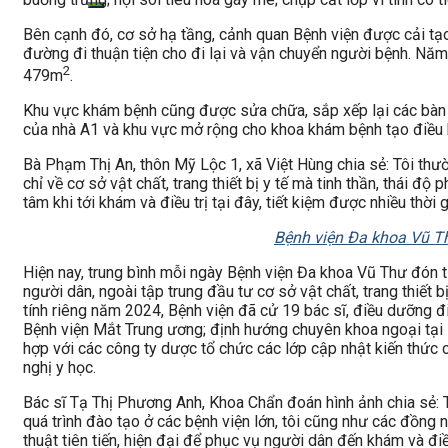
Bên cạnh đó, cơ sở hạ tầng, cảnh quan Bệnh viện được cải tạo 
đường đi thuận tiện cho đi lại và vận chuyển người bệnh. Năm
2
479m
.
Khu vực khám bệnh cũng được sửa chữa, sắp xếp lại các bàn k
của nhà A1 và khu vực mở rộng cho khoa khám bệnh tạo điều 
Bà Phạm Thị An, thôn Mỹ Lộc 1, xã Việt Hùng chia sẻ: Tôi thư
chỉ về cơ sở vật chất, trang thiết bị y tế mà tinh thần, thái đ
tâm khi tới khám và điều trị tại đây, tiết kiệm được nhiều thời gi
Bệnh viện Đa khoa Vũ Th
Hiện nay, trung bình mỗi ngày Bệnh viện Đa khoa Vũ Thư đón 
người dân, ngoài tập trung đầu tư cơ sở vật chất, trang thiết 
tính riêng năm 2024, Bệnh viện đã cử 19 bác sĩ, điều dưỡng đ
Bệnh viện Mắt Trung ương; định hướng chuyên khoa ngoại tại 
hợp với các công ty dược tổ chức các lớp cập nhật kiến thức c
nghị y học.
Bác sĩ Tạ Thị Phương Anh, Khoa Chẩn đoán hình ảnh chia sẻ: 
quá trình đào tạo ở các bệnh viện lớn, tôi cũng như các đồng 
thuật tiên tiến, hiện đại để phục vụ người dân đến khám và điều