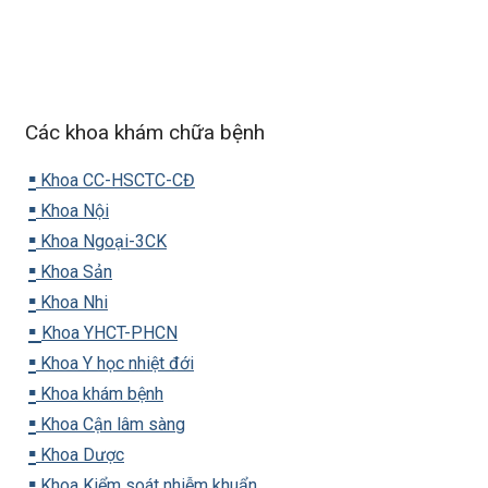
Các khoa khám chữa bệnh
▪️
Khoa CC-HSCTC-CĐ
▪️
Khoa Nội
▪️
Khoa Ngoại-3CK
▪️
Khoa Sản
▪️
Khoa Nhi
▪️
Khoa YHCT-PHCN
▪️
Khoa Y học nhiệt đới
▪️
Khoa khám bệnh
▪️
Khoa Cận lâm sàng
▪️
Khoa Dược
▪️
Khoa Kiểm soát nhiễm khuẩn