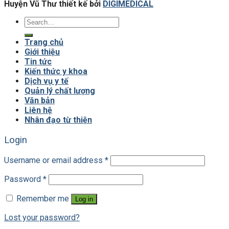
Huyện Vũ Thư thiết kế bởi
DIGIMEDICAL
Trang chủ
Giới thiệu
Tin tức
Kiến thức y khoa
Dịch vụ y tế
Quản lý chất lượng
Văn bản
Liên hệ
Nhân đạo từ thiện
Login
Username or email address
*
Password
*
Remember me
Log in
Lost your password?