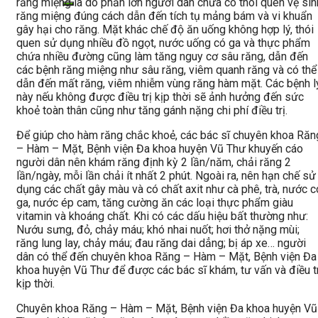
răng miệng là do phần lớn người dân chưa có thói quen vệ sin
răng miệng đúng cách dẫn đến tích tụ mảng bám và vi khuẩn
gây hại cho răng. Mặt khác chế độ ăn uống không hợp lý, thói
quen sử dụng nhiều đồ ngọt, nước uống có ga và thực phẩm
chứa nhiều đường cũng làm tăng nguy cơ sâu răng, dẫn đến
các bệnh răng miệng như sâu răng, viêm quanh răng và có thể
dẫn đến mất răng, viêm nhiễm vùng răng hàm mặt. Các bệnh l
này nếu không được điều trị kịp thời sẽ ảnh hưởng đến sức
khoẻ toàn thân cũng như tăng gánh nặng chi phí điều trị.
Để giúp cho hàm răng chắc khoẻ, các bác sĩ chuyên khoa Răn
– Hàm – Mặt, Bệnh viện Đa khoa huyện Vũ Thư khuyến cáo
người dân nên khám răng định kỳ 2 lần/năm, chải răng 2
lần/ngày, mỗi lần chải ít nhất 2 phút. Ngoài ra, nên hạn chế sử
dụng các chất gây màu và có chất axit như cà phê, trà, nước c
ga, nước ép cam, tăng cường ăn các loại thực phẩm giàu
vitamin và khoáng chất. Khi có các dấu hiệu bất thường như:
Nướu sưng, đỏ, chảy máu; khó nhai nuốt; hơi thở nặng mùi;
răng lung lay, chảy máu; đau răng dai dẳng; bị áp xe… người
dân có thể đến chuyên khoa Răng – Hàm – Mặt, Bệnh viện Đa
khoa huyện Vũ Thư để được các bác sĩ khám, tư vấn và điều tr
kịp thời.
Chuyên khoa Răng – Hàm – Mặt, Bệnh viện Đa khoa huyện Vũ