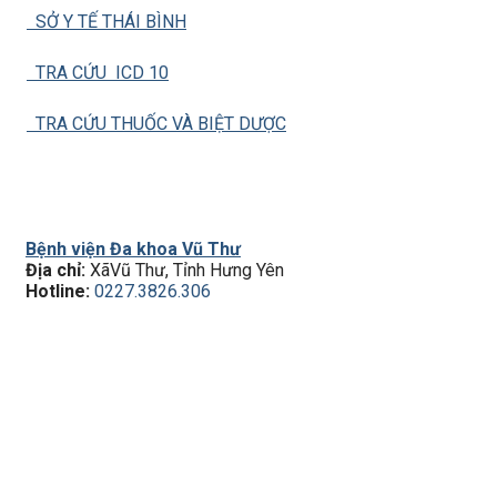
SỞ Y TẾ THÁI BÌNH
TRA CỨU ICD 10
TRA CỨU THUỐC VÀ BIỆT DƯỢC
Bệnh viện Đa khoa Vũ Thư
Địa chỉ:
XãVũ Thư, Tỉnh Hưng Yên
Hotline:
0227.3826.306