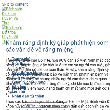
Skip to content
Tin tức
Khám răng định kỳ giúp phát hiện sớm
các vấn đề về răng miệng
Trang chủ
Theo thống kê của Bộ Y tế, hơn 90% dân số Việt Nam mắc cá
Giới thiệu
bệnh về răng miệng, đặc biệt là ở trẻ em và người cao tuổi, gâ
Tin tức
ảnh hưởng đến sức khoẻ toàn thân. Vì vậy, khám răng định kỳ
Kiến thức y khoa
có vai trò quan trọng, giúp bảo vệ bản thân, phát hiện bệnh và
Dịch vụ y tế
điều trị kịp thời. Thế nhưng nhiều người vẫn thờ ơ, chưa quan
Quản lý chất lượng
tâm đúng mức đến khám răng định kỳ, chỉ khi nào bị đau, sưn
Văn bản
do sâu răng, viêm nướu nặng thậm chí mất răng mới đến cơ s
Liên hệ
y tế.
Nhân đạo từ thiện
Theo các bác sĩ chuyên khoa Răng – Hàm – Mặt, Bệnh viện Đ
khoa huyện Vũ Thư nguyên nhân chính dẫn đến các vấn đề về