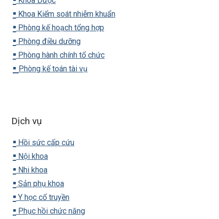
Khoa Dược
▪️
Khoa Kiểm soát nhiễm khuẩn
▪️
Phòng kế hoạch tổng hợp
▪️
Phòng điều dưỡng
▪️
Phòng hành chính tổ chức
▪️
Phòng kế toán tài vụ
Dịch vụ
▪️
Hồi sức cấp cứu
▪️
Nội khoa
▪️
Nhi khoa
▪️
Sản phụ khoa
▪️
Y học cổ truyền
▪️
Phục hồi chức năng