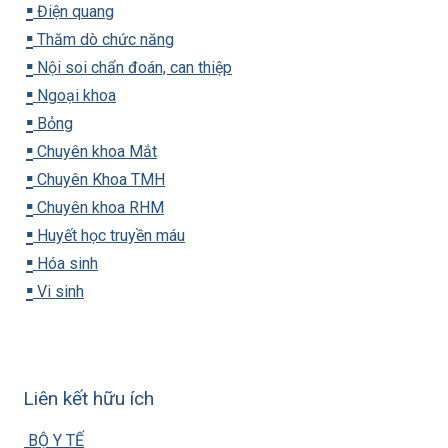
▪️
Điện quang
▪️
Thăm dò chức năng
▪️
Nội soi chẩn đoán, can thiệp
▪️
Ngoại khoa
▪️
Bỏng
▪️
Chuyên khoa Mắt
▪️
Chuyên Khoa TMH
▪️
Chuyên khoa RHM
▪️
Huyết học truyền máu
▪️
Hóa sinh
▪️
Vi sinh
Liên kết hữu ích
BỘ Y TẾ