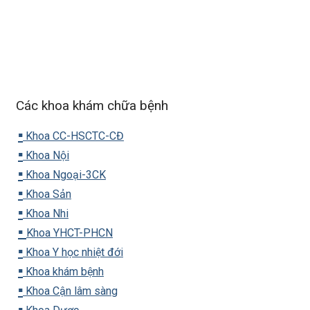
Các khoa khám chữa bệnh
▪️
Khoa CC-HSCTC-CĐ
▪️
Khoa Nội
▪️
Khoa Ngoại-3CK
▪️
Khoa Sản
▪️
Khoa Nhi
▪️
Khoa YHCT-PHCN
▪️
Khoa Y học nhiệt đới
▪️
Khoa khám bệnh
▪️
Khoa Cận lâm sàng
▪️