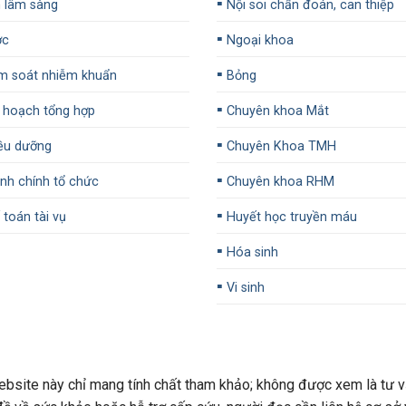
▪️
 lâm sàng
Nội soi chẩn đoán, can thiệp
▪️
ợc
Ngoại khoa
▪️
m soát nhiễm khuẩn
Bỏng
▪️
 hoạch tổng hợp
Chuyên khoa Mắt
▪️
ều dưỡng
Chuyên Khoa TMH
▪️
h chính tổ chức
Chuyên khoa RHM
▪️
toán tài vụ
Huyết học truyền máu
▪️
Hóa sinh
▪️
Vi sinh
ite này chỉ mang tính chất tham khảo; không được xem là tư vấ