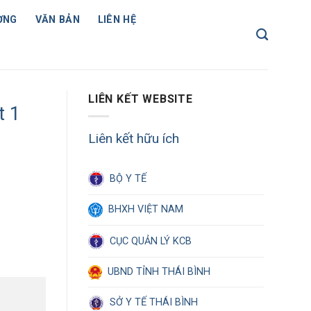
ỢNG
VĂN BẢN
LIÊN HỆ
LIÊN KẾT WEBSITE
t 1
Liên kết hữu ích
BỘ Y TẾ
BHXH VIỆT NAM
CỤC QUẢN LÝ KCB
UBND TỈNH THÁI BÌNH
SỞ Y TẾ THÁI BÌNH