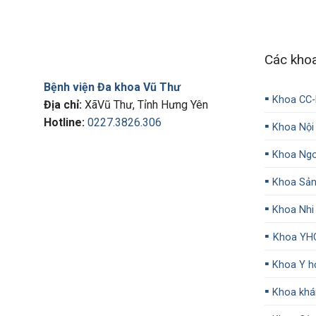
Các kho
Bệnh viện Đa khoa Vũ Thư
▪️
Khoa CC
Địa chỉ:
XãVũ Thư, Tỉnh Hưng Yên
Hotline:
0227.3826.306
▪️
Khoa Nội
▪️
Khoa Ngo
▪️
Khoa Sả
▪️
Khoa Nhi
▪️
Khoa YH
▪️
Khoa Y họ
▪️
Khoa khá