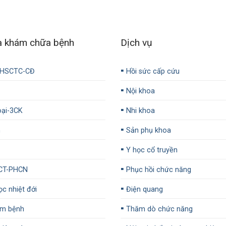
a khám chữa bệnh
Dịch vụ
▪️
-HSCTC-CĐ
Hồi sức cấp cứu
▪️
Nội khoa
▪️
ại-3CK
Nhi khoa
▪️
n
Sản phụ khoa
▪️
Y học cổ truyền
▪️
CT-PHCN
Phục hồi chức năng
▪️
c nhiệt đới
Điện quang
▪️
m bệnh
Thăm dò chức năng