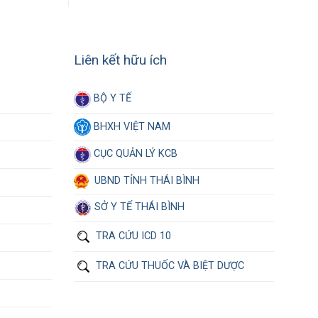
Liên kết hữu ích
BỘ Y TẾ
BHXH VIỆT NAM
CỤC QUẢN LÝ KCB
UBND TỈNH THÁI BÌNH
SỞ Y TẾ THÁI BÌNH
TRA CỨU ICD 10
TRA CỨU THUỐC VÀ BIỆT DƯỢC