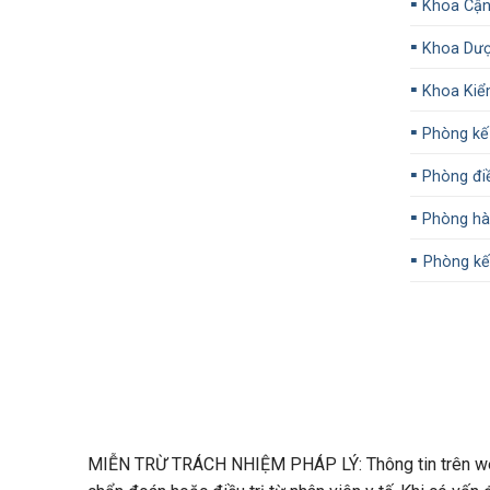
▪️
Khoa Cận
▪️
Khoa Dư
▪️
Khoa Kiể
▪️
Phòng kế
▪️
Phòng đi
▪️
Phòng hàn
▪️
Phòng kế 
MIỄN TRỪ TRÁCH NHIỆM PHÁP LÝ: Thông tin trên webs