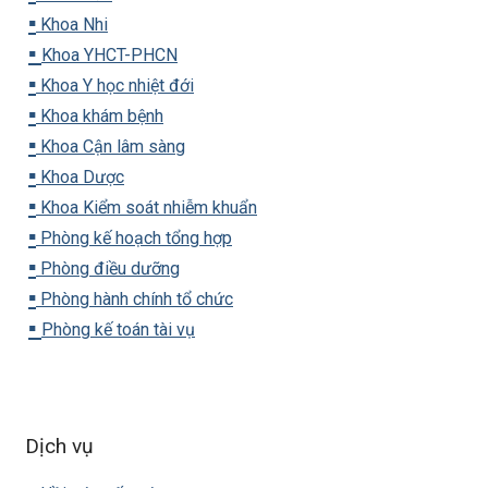
▪️
Khoa Nhi
▪️
Khoa YHCT-PHCN
▪️
Khoa Y học nhiệt đới
▪️
Khoa khám bệnh
▪️
Khoa Cận lâm sàng
▪️
Khoa Dược
▪️
Khoa Kiểm soát nhiễm khuẩn
▪️
Phòng kế hoạch tổng hợp
▪️
Phòng điều dưỡng
▪️
Phòng hành chính tổ chức
▪️
Phòng kế toán tài vụ
Dịch vụ