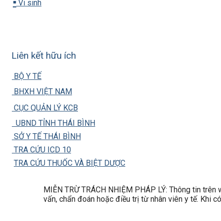
▪️
Vi sinh
Liên kết hữu ích
BỘ Y TẾ
BHXH VIỆT NAM
CỤC QUẢN LÝ KCB
UBND TỈNH THÁI BÌNH
SỞ Y TẾ THÁI BÌNH
TRA CỨU ICD 10
TRA CỨU THUỐC VÀ BIỆT DƯỢC
MIỄN TRỪ TRÁCH NHIỆM PHÁP LÝ: Thông tin trên web
vấn, chẩn đoán hoặc điều trị từ nhân viên y tế. Khi 