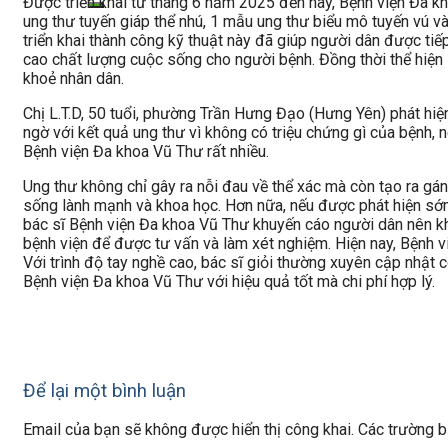
Được triển khai từ tháng 6 năm 2025 đến nay, Bệnh viện Đa 
ung thư tuyến giáp thể nhú, 1 mẫu ung thư biểu mô tuyến vú 
triển khai thành công kỹ thuật này đã giúp người dân được tiếp
cao chất lượng cuộc sống cho người bệnh. Đồng thời thể hiệ
khoẻ nhân dân.
Chị L.T.D, 50 tuổi, phường Trần Hưng Đạo (Hưng Yên) phát hiện u
ngờ với kết quả ung thư vì không có triệu chứng gì của bệnh
Bệnh viện Đa khoa Vũ Thư rất nhiều.
Ung thư không chỉ gây ra nỗi đau về thể xác mà còn tạo ra gán
sống lành mạnh và khoa học. Hơn nữa, nếu được phát hiện sớm n
bác sĩ Bệnh viện Đa khoa Vũ Thư khuyến cáo người dân nên khá
bệnh viện để được tư vấn và làm xét nghiệm. Hiện nay, Bệnh 
Với trình độ tay nghề cao, bác sĩ giỏi thường xuyên cập nhật
Bệnh viện Đa khoa Vũ Thư với hiệu quả tốt mà chi phí hợp lý.
Để lại một bình luận
Email của bạn sẽ không được hiển thị công khai.
Các trường 