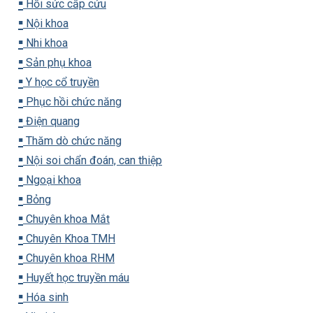
▪️
Hồi sức cấp cứu
▪️
Nội khoa
▪️
Nhi khoa
▪️
Sản phụ khoa
▪️
Y học cổ truyền
▪️
Phục hồi chức năng
▪️
Điện quang
▪️
Thăm dò chức năng
▪️
Nội soi chẩn đoán, can thiệp
▪️
Ngoại khoa
▪️
Bỏng
▪️
Chuyên khoa Mắt
▪️
Chuyên Khoa TMH
▪️
Chuyên khoa RHM
▪️
Huyết học truyền máu
▪️
Hóa sinh