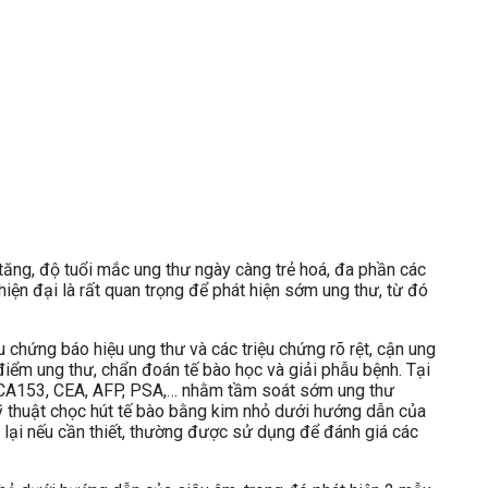
tăng, độ tuổi mắc ung thư ngày càng trẻ hoá, đa phần các
iện đại là rất quan trọng để phát hiện sớm ung thư, từ đó
 chứng báo hiệu ung thư và các triệu chứng rõ rệt, cận ung
 điểm ung thư, chẩn đoán tế bào học và giải phẫu bệnh. Tại
4, CA153, CEA, AFP, PSA,… nhằm tầm soát sớm ung thư
 kỹ thuật chọc hút tế bào bằng kim nhỏ dưới hướng dẫn của
n lại nếu cần thiết, thường được sử dụng để đánh giá các