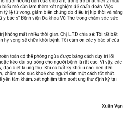
hỏ dưới hướng dẫn của siêu âm, trong đó phát hiện 2 mẫu
hư biểu mô cần làm thêm xét nghiệm để chẩn đoán. Việc
 tỷ lệ tử vong, giảm biến chứng do điều trị kịp thời và nâng
gũ y bác sĩ Bệnh viện Đa khoa Vũ Thư trong chăm sóc sức
ị không mất nhiều thời gian. Chị L.T.D chia sẻ: Tôi rất bất
n hy vọng sẽ chữa khỏi bệnh. Tôi cảm ơn các y bác sĩ của
 hoàn toàn có thể phòng ngừa được bằng cách duy trì lối
hoặc kéo dài sự sống cho người bệnh là rất cao. Vì vậy, các
ặc biệt là ung thư. Khi có bất kỳ khối u nào, nên đến
 vụ chăm sóc sức khoẻ cho người dân một cách tốt nhất.
ể yên tâm khám, xét nghiệm tầm soát ung thư định kỳ tại
Xuân Vạn