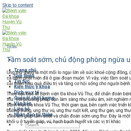
Skip to content
Tin tức
Tầm soát sớm, chủ động phòng ngừa u
Trang chủ
Ung thư đang là một mối lo ngại lớn về sức khoẻ cộng đồng, đ
Giới thiệu
ca bệnh phát hiện đã ở giai đoạn muộn. Vì vậy, việc tầm soát
Tin tức
cải thiện hiệu quả điều trị và tăng cơ hội sống cho người bệnh.
Kiến thức y khoa
Dịch vụ y tế
Theo các bác sĩ Bệnh viện Đa khoa Vũ Thư, để chẩn đoán bệnh u
Quản lý chất lượng
thư. Với phương pháp cận lâm sàng như siêu âm, xét nghiệm máu
Văn bản
Bệnh viện Đa khoa Vũ Thư, thời gian qua, bên cạnh việc triể
Liên hệ
buồng trứng, ung thư vú, ung thư ruột kết, ung thư gan, ung t
Nhân đạo từ thiện
siêu âm giúp tầm soát và chẩn đoán sớm ung thư. Đây là một kỹ
khối u ở tuyến giáp, vú, hạch bạch huyết và các vị trí khác.