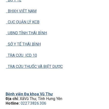
BỘ Y TẾ
BHXH VIỆT NAM
CỤC QUẢN LÝ KCB
UBND TỈNH THÁI BÌNH
SỞ Y TẾ THÁI BÌNH
TRA CỨU ICD 10
TRA CỨU THUỐC VÀ BIỆT DƯỢC
Bệnh viện Đa khoa Vũ Thư
Địa chỉ:
XãVũ Thư, Tỉnh Hưng Yên
Hotline:
0227.3826.306