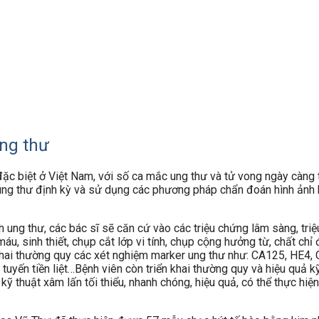
ng thư
ặc biệt ở Việt Nam, với số ca mắc ung thư và tử vong ngày càng 
 ung thư định kỳ và sử dụng các phương pháp chẩn đoán hình ảnh h
ng thư, các bác sĩ sẽ căn cứ vào các triệu chứng lâm sàng, triệu
, sinh thiết, chụp cắt lớp vi tính, chụp cộng hưởng từ, chất chỉ
n khai thường quy các xét nghiệm marker ung thư như: CA125, HE
hư tuyến tiền liệt…Bệnh viên còn triển khai thường quy và hiệu quả
 thuật xâm lấn tối thiểu, nhanh chóng, hiệu quả, có thể thực hiệ