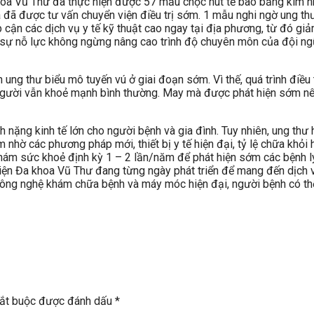
khoa Vũ Thư đã thực hiện được 57 mẫu chọc hút tế bào bằng kim n
và đã được tư vấn chuyển viện điều trị sớm. 1 mẫu nghi ngờ ung t
 cận các dịch vụ y tế kỹ thuật cao ngay tại địa phương, từ đó giảm
n sự nỗ lực không ngừng nâng cao trình độ chuyên môn của đội n
ng thư biểu mô tuyến vú ở giai đoạn sớm. Vì thế, quá trình điều tr
, người vẫn khoẻ mạnh bình thường. May mà được phát hiện sớm nê
h nặng kinh tế lớn cho người bệnh và gia đình. Tuy nhiên, ung thư
hờ các phương pháp mới, thiết bị y tế hiện đại, tỷ lệ chữa khỏi 
m sức khoẻ định kỳ 1 – 2 lần/năm để phát hiện sớm các bệnh lý, đ
viện Đa khoa Vũ Thư đang từng ngày phát triển để mang đến dịch
 công nghệ khám chữa bệnh và máy móc hiện đại, người bệnh có th
bắt buộc được đánh dấu
*