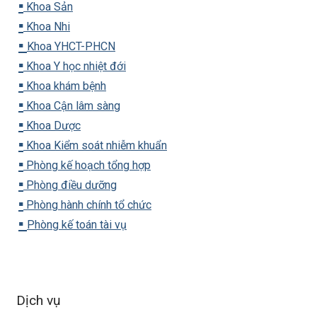
▪️
Khoa Sản
▪️
Khoa Nhi
▪️
Khoa YHCT-PHCN
▪️
Khoa Y học nhiệt đới
▪️
Khoa khám bệnh
▪️
Khoa Cận lâm sàng
▪️
Khoa Dược
▪️
Khoa Kiểm soát nhiễm khuẩn
▪️
Phòng kế hoạch tổng hợp
▪️
Phòng điều dưỡng
▪️
Phòng hành chính tổ chức
▪️
Phòng kế toán tài vụ
Dịch vụ