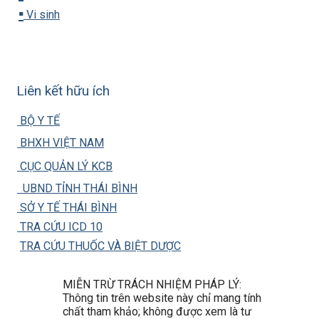
▪️
Vi sinh
Liên kết hữu ích
BỘ Y TẾ
BHXH VIỆT NAM
CỤC QUẢN LÝ KCB
UBND TỈNH THÁI BÌNH
SỞ Y TẾ THÁI BÌNH
TRA CỨU ICD 10
TRA CỨU THUỐC VÀ BIỆT DƯỢC
MIỄN TRỪ TRÁCH NHIỆM PHÁP LÝ:
Thông tin trên website này chỉ mang tính
chất tham khảo; không được xem là tư