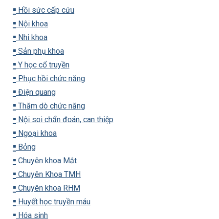
▪️
Hồi sức cấp cứu
▪️
Nội khoa
▪️
Nhi khoa
▪️
Sản phụ khoa
▪️
Y học cổ truyền
▪️
Phục hồi chức năng
▪️
Điện quang
▪️
Thăm dò chức năng
▪️
Nội soi chẩn đoán, can thiệp
▪️
Ngoại khoa
▪️
Bỏng
▪️
Chuyên khoa Mắt
▪️
Chuyên Khoa TMH
▪️
Chuyên khoa RHM
▪️
Huyết học truyền máu
▪️
Hóa sinh