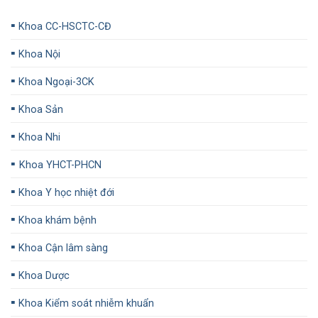
▪️
Khoa CC-HSCTC-CĐ
▪️
Khoa Nội
▪️
Khoa Ngoại-3CK
▪️
Khoa Sản
▪️
Khoa Nhi
▪️
Khoa YHCT-PHCN
▪️
Khoa Y học nhiệt đới
▪️
Khoa khám bệnh
▪️
Khoa Cận lâm sàng
▪️
Khoa Dược
▪️
Khoa Kiểm soát nhiễm khuẩn