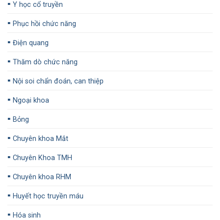
▪️
Y học cổ truyền
▪️
Phục hồi chức năng
▪️
Điện quang
▪️
Thăm dò chức năng
▪️
Nội soi chẩn đoán, can thiệp
▪️
Ngoại khoa
▪️
Bỏng
▪️
Chuyên khoa Mắt
▪️
Chuyên Khoa TMH
▪️
Chuyên khoa RHM
▪️
Huyết học truyền máu
▪️
Hóa sinh