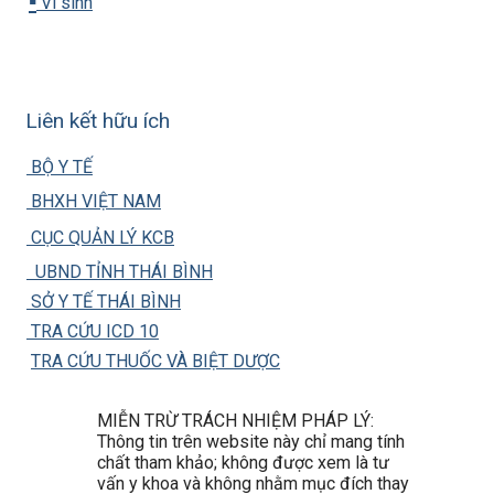
▪️
Vi sinh
Liên kết hữu ích
BỘ Y TẾ
BHXH VIỆT NAM
CỤC QUẢN LÝ KCB
UBND TỈNH THÁI BÌNH
SỞ Y TẾ THÁI BÌNH
TRA CỨU ICD 10
TRA CỨU THUỐC VÀ BIỆT DƯỢC
MIỄN TRỪ TRÁCH NHIỆM PHÁP LÝ:
Thông tin trên website này chỉ mang tính
chất tham khảo; không được xem là tư
vấn y khoa và không nhằm mục đích thay