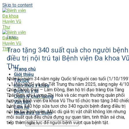
Skip to content
Tin tức
Trao tặng 340 suất quà cho người bệnh
điều trị nội trú tại Bệnh viện Đa khoa V
Thư
Trang chủ
Giới thiệu
Nhân kỷ niệm 34 năm ngày Quốc tế người cao tuổi (1/10/199
Tin tức
– 1/10/2025) và dịp Tết Trung thu năm 2025, sáng ngày 4/10
Kiến thức y khoa
Chùa Thánh Đức – Lâm Đồng, Ban hộ trì đạo tràng Địa Tàng
Dịch vụ y tế
Thái Bình, chị Lương Thị Hoà và các mạnh thường quân phối
Quản lý chất lượng
hợp với Bệnh viện Đa khoa Vũ Thư tổ chức trao tặng 340 chiế
Văn bản
bánh mì, 340 hộp sữa tươi cho 340 người bệnh đang điều trị
Liên hệ
nội trú tại bệnh viện. Mặc dù giá trị vật chất không lớn nhưng
Nhân đạo từ thiện
mỗi suất quà đều chứa đựng sự quan tâm, tinh thần sẻ chia,
tiếp thêm nghị lực để người bệnh vươt qua bệnh tật.