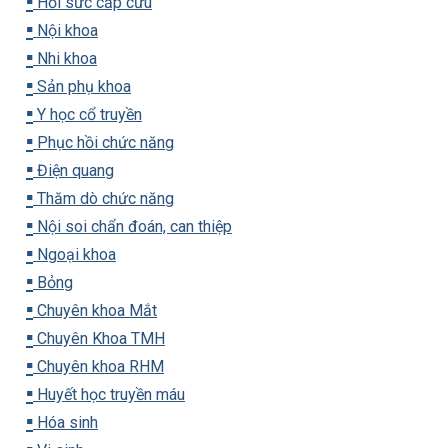
▪️
Hồi sức cấp cứu
▪️
Nội khoa
▪️
Nhi khoa
▪️
Sản phụ khoa
▪️
Y học cổ truyền
▪️
Phục hồi chức năng
▪️
Điện quang
▪️
Thăm dò chức năng
▪️
Nội soi chẩn đoán, can thiệp
▪️
Ngoại khoa
▪️
Bỏng
▪️
Chuyên khoa Mắt
▪️
Chuyên Khoa TMH
▪️
Chuyên khoa RHM
▪️
Huyết học truyền máu
▪️
Hóa sinh