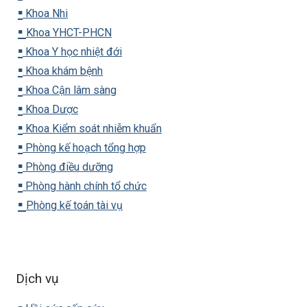
▪️
Khoa Nhi
▪️
Khoa YHCT-PHCN
▪️
Khoa Y học nhiệt đới
▪️
Khoa khám bệnh
▪️
Khoa Cận lâm sàng
▪️
Khoa Dược
▪️
Khoa Kiểm soát nhiễm khuẩn
▪️
Phòng kế hoạch tổng hợp
▪️
Phòng điều dưỡng
▪️
Phòng hành chính tổ chức
▪️
Phòng kế toán tài vụ
Dịch vụ