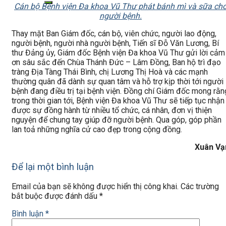
Cán bộ Bệnh viện Đa khoa Vũ Thư phát bánh mì và sữa ch
người bệnh.
Thay mặt Ban Giám đốc, cán bộ, viên chức, người lao động,
người bệnh, người nhà người bệnh, Tiến sĩ Đỗ Văn Lương, Bí
thư Đảng ủy, Giám đốc Bệnh viện Đa khoa Vũ Thư gửi lời cảm
ơn sâu sắc đến Chùa Thánh Đức – Lâm Đồng, Ban hộ trì đạo
tràng Địa Tàng Thái Bình, chị Lương Thị Hoà và các mạnh
thường quân đã dành sự quan tâm và hỗ trợ kịp thời tới người
bệnh đang điều trị tại bệnh viện. Đồng chí Giám đốc mong rằn
trong thời gian tới, Bệnh viện Đa khoa Vũ Thư sẽ tiếp tục nhận
được sự đồng hành từ nhiều tổ chức, cá nhân, đơn vị thiện
nguyện để chung tay giúp đỡ người bệnh. Qua góp, góp phần
lan toả những nghĩa cử cao đẹp trong cộng đồng.
Xuân Vạ
Để lại một bình luận
Email của bạn sẽ không được hiển thị công khai.
Các trường
bắt buộc được đánh dấu
*
Bình luận
*