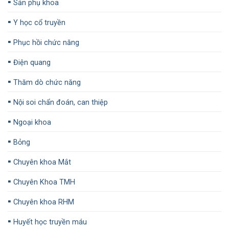
▪️
Sản phụ khoa
▪️
Y học cổ truyền
▪️
Phục hồi chức năng
▪️
Điện quang
▪️
Thăm dò chức năng
▪️
Nội soi chẩn đoán, can thiệp
▪️
Ngoại khoa
▪️
Bỏng
▪️
Chuyên khoa Mắt
▪️
Chuyên Khoa TMH
▪️
Chuyên khoa RHM
▪️
Huyết học truyền máu