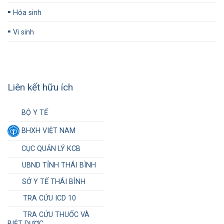
▪️
Hóa sinh
▪️
Vi sinh
Liên kết hữu ích
BỘ Y TẾ
BHXH VIỆT NAM
CỤC QUẢN LÝ KCB
UBND TỈNH THÁI BÌNH
SỞ Y TẾ THÁI BÌNH
TRA CỨU ICD 10
TRA CỨU THUỐC VÀ
BIỆT DƯỢC