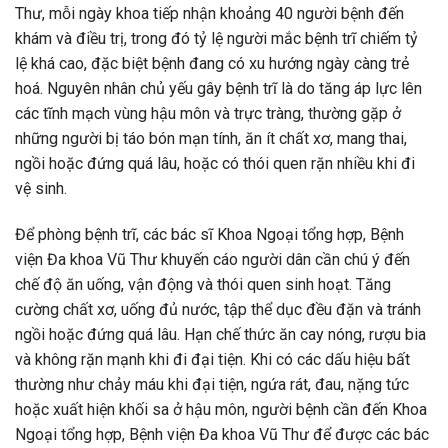
Thư, mỗi ngày khoa tiếp nhận khoảng 40 người bệnh đến
khám và điều trị, trong đó tỷ lệ người mắc bệnh trĩ chiếm tỷ
lệ khá cao, đặc biệt bệnh đang có xu hướng ngày càng trẻ
hoá. Nguyên nhân chủ yếu gây bệnh trĩ là do tăng áp lực lên
các tĩnh mạch vùng hậu môn và trực tràng, thường gặp ở
những người bị táo bón mạn tính, ăn ít chất xơ, mang thai,
ngồi hoặc đứng quá lâu, hoặc có thói quen rặn nhiều khi đi
vệ sinh.
Để phòng bệnh trĩ, các bác sĩ Khoa Ngoại tổng hợp, Bệnh
viện Đa khoa Vũ Thư khuyến cáo người dân cần chú ý đến
chế độ ăn uống, vận động và thói quen sinh hoạt. Tăng
cường chất xơ, uống đủ nước, tập thể dục đều đặn và tránh
ngồi hoặc đứng quá lâu. Hạn chế thức ăn cay nóng, rượu bia
và không rặn mạnh khi đi đại tiện. Khi có các dấu hiệu bất
thường như chảy máu khi đại tiện, ngứa rát, đau, nặng tức
hoặc xuất hiện khối sa ở hậu môn, người bệnh cần đến Khoa
Ngoại tổng hợp, Bệnh viện Đa khoa Vũ Thư để được các bác