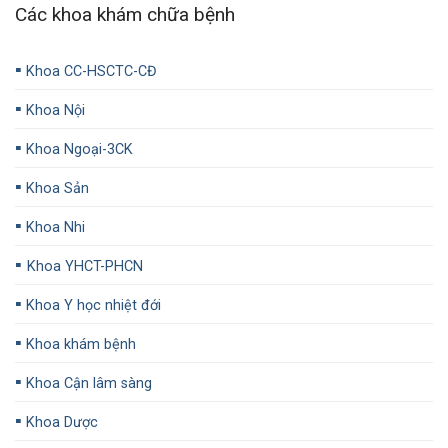
Các khoa khám chữa bệnh
▪️
Khoa CC-HSCTC-CĐ
▪️
Khoa Nội
▪️
Khoa Ngoại-3CK
▪️
Khoa Sản
▪️
Khoa Nhi
▪️
Khoa YHCT-PHCN
▪️
Khoa Y học nhiệt đới
▪️
Khoa khám bệnh
▪️
Khoa Cận lâm sàng
▪️
Khoa Dược