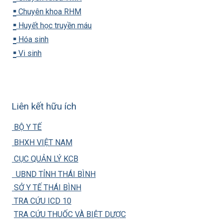
▪️
Chuyên khoa RHM
▪️
Huyết học truyền máu
▪️
Hóa sinh
▪️
Vi sinh
Liên kết hữu ích
BỘ Y TẾ
BHXH VIỆT NAM
CỤC QUẢN LÝ KCB
UBND TỈNH THÁI BÌNH
SỞ Y TẾ THÁI BÌNH
TRA CỨU ICD 10
TRA CỨU THUỐC VÀ BIỆT DƯỢC