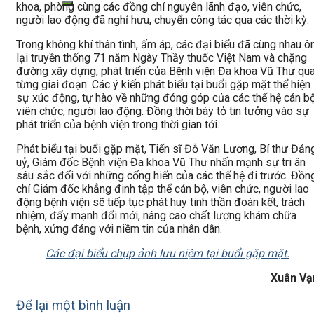
khoa, phòng cùng các đồng chí nguyên lãnh đạo, viên chức,
người lao động đã nghỉ hưu, chuyển công tác qua các thời kỳ.
Trong không khí thân tình, ấm áp, các đại biểu đã cùng nhau ô
lại truyền thống 71 năm Ngày Thầy thuốc Việt Nam và chặng
đường xây dựng, phát triển của Bệnh viện Đa khoa Vũ Thư qu
từng giai đoạn. Các ý kiến phát biểu tại buổi gặp mặt thể hiện
sự xúc động, tự hào về những đóng góp của các thế hệ cán bộ
viên chức, người lao động. Đồng thời bày tỏ tin tưởng vào sự
phát triển của bệnh viện trong thời gian tới.
Phát biểu tại buổi gặp mặt, Tiến sĩ Đỗ Văn Lương, Bí thư Đản
uỷ, Giám đốc Bệnh viện Đa khoa Vũ Thư nhấn mạnh sự tri ân
sâu sắc đối với những cống hiến của các thế hệ đi trước. Đồn
chí Giám đốc khẳng đinh tập thể cán bộ, viên chức, người lao
động bệnh viện sẽ tiếp tục phát huy tinh thần đoàn kết, trách
nhiệm, đẩy mạnh đổi mới, nâng cao chất lượng khám chữa
bệnh, xứng đáng với niềm tin của nhân dân.
Các đại biểu chụp ảnh lưu niệm tại buổi gặp mặt.
Xuân Vạ
Để lại một bình luận