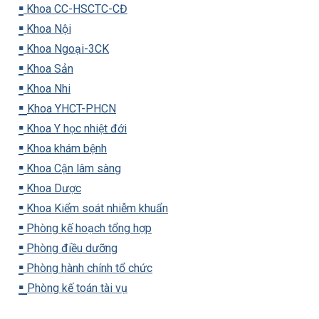
▪️
Khoa CC-HSCTC-CĐ
▪️
Khoa Nội
▪️
Khoa Ngoại-3CK
▪️
Khoa Sản
▪️
Khoa Nhi
▪️
Khoa YHCT-PHCN
▪️
Khoa Y học nhiệt đới
▪️
Khoa khám bệnh
▪️
Khoa Cận lâm sàng
▪️
Khoa Dược
▪️
Khoa Kiểm soát nhiễm khuẩn
▪️
Phòng kế hoạch tổng hợp
▪️
Phòng điều dưỡng
▪️
Phòng hành chính tổ chức
▪️
Phòng kế toán tài vụ