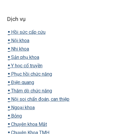
Dịch vụ
▪️
Hồi sức cấp cứu
▪️
Nội khoa
▪️
Nhi khoa
▪️
Sản phụ khoa
▪️
Y học cổ truyền
▪️
Phục hồi chức năng
▪️
Điện quang
▪️
Thăm dò chức năng
▪️
Nội soi chẩn đoán, can thiệp
▪️
Ngoại khoa
▪️
Bỏng
▪️
Chuyên khoa Mắt
▪️
Chuyên Khoa TMH