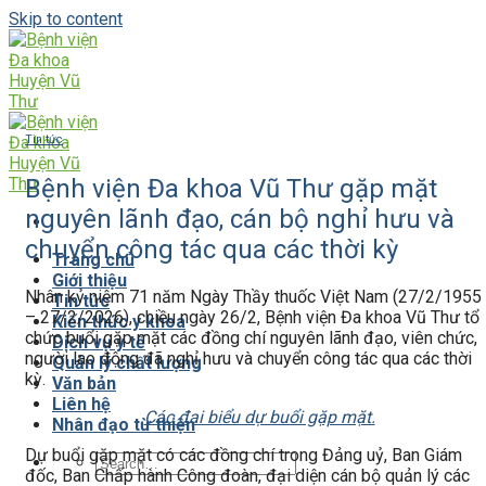
Skip to content
Tin tức
Bệnh viện Đa khoa Vũ Thư gặp mặt
nguyên lãnh đạo, cán bộ nghỉ hưu và
chuyển công tác qua các thời kỳ
Trang chủ
Giới thiệu
Nhân kỷ niệm 71 năm Ngày Thầy thuốc Việt Nam (27/2/1955
Tin tức
– 27/2/2026), chiều ngày 26/2, Bệnh viện Đa khoa Vũ Thư tổ
Kiến thức y khoa
chức buổi gặp mặt các đồng chí nguyên lãnh đạo, viên chức,
Dịch vụ y tế
người lao động đã nghỉ hưu và chuyển công tác qua các thời
Quản lý chất lượng
kỳ.
Văn bản
Liên hệ
Các đại biểu dự buổi gặp mặt.
Nhân đạo từ thiện
Dự buổi gặp mặt có các đồng chí trong Đảng uỷ, Ban Giám
đốc, Ban Chấp hành Công đoàn, đại diện cán bộ quản lý các