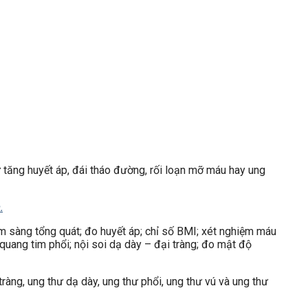
ư tăng huyết áp, đái tháo đường, rối loạn mỡ máu hay ung
.
m sàng tổng quát; đo huyết áp; chỉ số BMI; xét nghiệm máu
quang tim phổi; nội soi dạ dày – đại tràng; đo mật độ
tràng, ung thư dạ dày, ung thư phổi, ung thư vú và ung thư