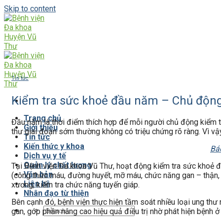
Skip to content
Tin tức
Kiểm tra sức khoẻ đầu năm – Chủ động
Trang chủ
Đầu năm là thời điểm thích hợp để mỗi người chủ động kiểm tr
Giới thiệu
thư giai đoạn sớm thường không có triệu chứng rõ ràng. Vì vậy
Tin tức
Kiến thức y khoa
Bá
Dịch vụ y tế
Quản lý chất lượng
Tại Bệnh viện Đa khoa Vũ Thư, hoạt động kiểm tra sức khoẻ đ
Văn bản
(công thức máu, đường huyết, mỡ máu, chức năng gan – thận, ax
Liên hệ
xương; kiểm tra chức năng tuyến giáp.
Nhân đạo từ thiện
Bên cạnh đó, bệnh viện thực hiện tầm soát nhiều loại ung thư n
gan, góp phần nâng cao hiệu quả điều trị nhờ phát hiện bệnh ở