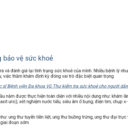
 bảo vệ sức khoẻ
a và đánh giá lại tình trạng sức khoẻ của mình. Nhiều bệnh lý nh
, việc thăm khám định kỳ đóng vai trò đặc biệt quan trọng.
c sĩ Bệnh viện Đa khoa Vũ Thư kiểm tra sức khoẻ cho người dân
ầu năm được thực hiện toàn diện với nhiều nội dung như: khám lâ
it uric); xét nghiệm nước tiểu; siêu âm ổ bụng; điện tim; chụp x-
hư: ung thư tuyến tiền liệt, ung thư buồng trứng, ung thư đại trực 
 giai đoạn sớm.