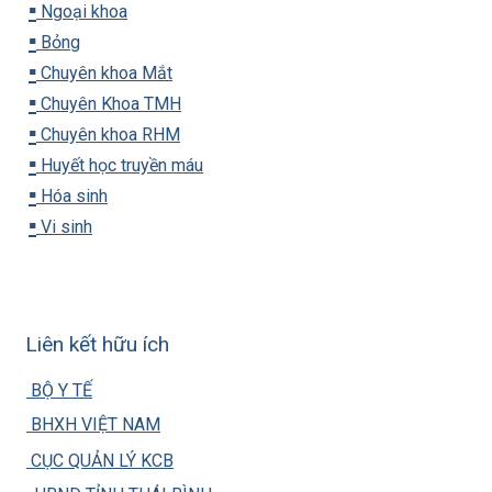
▪️
Ngoại khoa
▪️
Bỏng
▪️
Chuyên khoa Mắt
▪️
Chuyên Khoa TMH
▪️
Chuyên khoa RHM
▪️
Huyết học truyền máu
▪️
Hóa sinh
▪️
Vi sinh
Liên kết hữu ích
BỘ Y TẾ
BHXH VIỆT NAM
CỤC QUẢN LÝ KCB