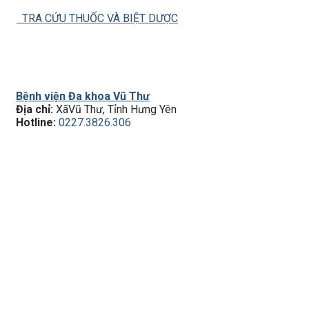
TRA CỨU THUỐC VÀ BIỆT DƯỢC
Bệnh viện Đa khoa Vũ Thư
Địa chỉ:
XãVũ Thư, Tỉnh Hưng Yên
Hotline:
0227.3826.306