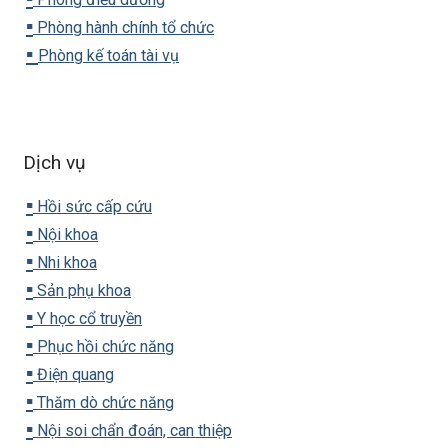
▪️
Phòng hành chính tổ chức
▪️
Phòng kế toán tài vụ
Dịch vụ
▪️
Hồi sức cấp cứu
▪️
Nội khoa
▪️
Nhi khoa
▪️
Sản phụ khoa
▪️
Y học cổ truyền
▪️
Phục hồi chức năng
▪️
Điện quang
▪️
Thăm dò chức năng
▪️
Nội soi chẩn đoán, can thiệp