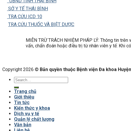
UBND TỈNH THÁI BÌNH
SỞ Y TẾ THÁI BÌNH
TRA CỨU ICD 10
TRA CỨU THUỐC VÀ BIỆT DƯỢC
MIỄN TRỪ TRÁCH NHIỆM PHÁP LÝ: Thông tin trên web
vấn, chẩn đoán hoặc điều trị từ nhân viên y tế. Khi 
Copyright 2026 ©
Bản quyền thuộc Bệnh viện Đa khoa Huyện 
Trang chủ
Giới thiệu
Tin tức
Kiến thức y khoa
Dịch vụ y tế
Quản lý chất lượng
Văn bản
Liên hệ