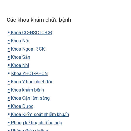
Các khoa khám chữa bệnh
▪️
Khoa CC-HSCTC-CĐ
▪️
Khoa Nội
▪️
Khoa Ngoại-3CK
▪️
Khoa Sản
▪️
Khoa Nhi
▪️
Khoa YHCT-PHCN
▪️
Khoa Y học nhiệt đới
▪️
Khoa khám bệnh
▪️
Khoa Cận lâm sàng
▪️
Khoa Dược
▪️
Khoa Kiểm soát nhiễm khuẩn
▪️
Phòng kế hoạch tổng hợp
▪️
Phòng điều dưỡng