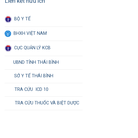
Liên kết hữu ích
BỘ Y TẾ
BHXH VIỆT NAM
CỤC QUẢN LÝ KCB
UBND TỈNH THÁI BÌNH
SỞ Y TẾ THÁI BÌNH
TRA CỨU ICD 10
TRA CỨU THUỐC VÀ BIỆT DƯỢC