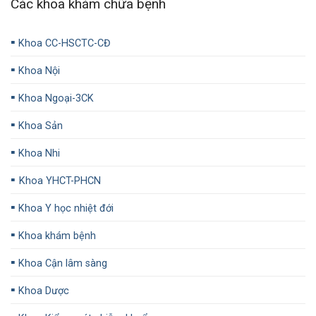
Các khoa khám chữa bệnh
▪️
Khoa CC-HSCTC-CĐ
▪️
Khoa Nội
▪️
Khoa Ngoại-3CK
▪️
Khoa Sản
▪️
Khoa Nhi
▪️
Khoa YHCT-PHCN
▪️
Khoa Y học nhiệt đới
▪️
Khoa khám bệnh
▪️
Khoa Cận lâm sàng
▪️
Khoa Dược