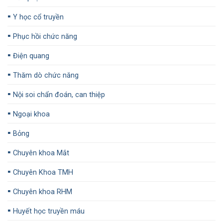
▪️
Y học cổ truyền
▪️
Phục hồi chức năng
▪️
Điện quang
▪️
Thăm dò chức năng
▪️
Nội soi chẩn đoán, can thiệp
▪️
Ngoại khoa
▪️
Bỏng
▪️
Chuyên khoa Mắt
▪️
Chuyên Khoa TMH
▪️
Chuyên khoa RHM
▪️
Huyết học truyền máu