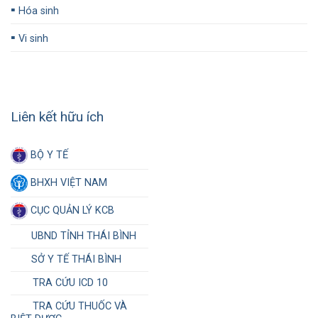
▪️
Hóa sinh
▪️
Vi sinh
Liên kết hữu ích
BỘ Y TẾ
BHXH VIỆT NAM
CỤC QUẢN LÝ KCB
UBND TỈNH THÁI BÌNH
SỞ Y TẾ THÁI BÌNH
TRA CỨU ICD 10
TRA CỨU THUỐC VÀ