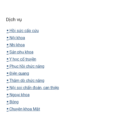
Dịch vụ
▪️
Hồi sức cấp cứu
▪️
Nội khoa
▪️
Nhi khoa
▪️
Sản phụ khoa
▪️
Y học cổ truyền
▪️
Phục hồi chức năng
▪️
Điện quang
▪️
Thăm dò chức năng
▪️
Nội soi chẩn đoán, can thiệp
▪️
Ngoại khoa
▪️
Bỏng
▪️
Chuyên khoa Mắt