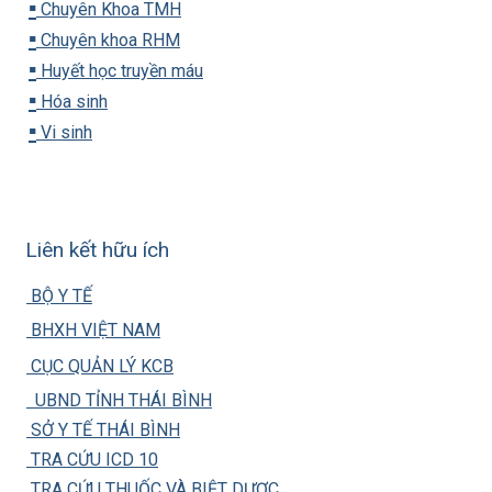
▪️
Chuyên Khoa TMH
▪️
Chuyên khoa RHM
▪️
Huyết học truyền máu
▪️
Hóa sinh
▪️
Vi sinh
Liên kết hữu ích
BỘ Y TẾ
BHXH VIỆT NAM
CỤC QUẢN LÝ KCB
UBND TỈNH THÁI BÌNH
SỞ Y TẾ THÁI BÌNH
TRA CỨU ICD 10
TRA CỨU THUỐC VÀ BIỆT DƯỢC