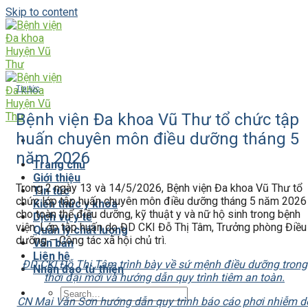
Skip to content
Tin tức
Bệnh viện Đa khoa Vũ Thư tổ chức tập
huấn chuyên môn điều dưỡng tháng 5
năm 2026
Trang chủ
Giới thiệu
Trong 2 ngày 13 và 14/5/2026, Bệnh viện Đa khoa Vũ Thư tổ
Tin tức
chức lớp tập huấn chuyên môn điều dưỡng tháng 5 năm 2026
Kiến thức y khoa
cho toàn thể điều dưỡng, kỹ thuật y và nữ hộ sinh trong bệnh
Dịch vụ y tế
viện. Lớp tập huấn do ĐD CKI Đỗ Thị Tâm, Trưởng phòng Điều
Quản lý chất lượng
dưỡng – Công tác xã hội chủ trì.
Văn bản
Liên hệ
ĐD CKI Đỗ Thị Tâm trình bày về sứ mệnh điều dưỡng trong
Nhân đạo từ thiện
thời đại mới và hướng dẫn quy trình tiêm an toàn.
CN Mai Văn Sơn hướng dẫn quy trình báo cáo phơi nhiễm d