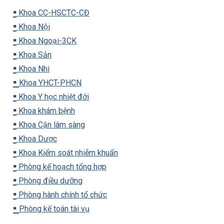
▪️
Khoa CC-HSCTC-CĐ
▪️
Khoa Nội
▪️
Khoa Ngoại-3CK
▪️
Khoa Sản
▪️
Khoa Nhi
▪️
Khoa YHCT-PHCN
▪️
Khoa Y học nhiệt đới
▪️
Khoa khám bệnh
▪️
Khoa Cận lâm sàng
▪️
Khoa Dược
▪️
Khoa Kiểm soát nhiễm khuẩn
▪️
Phòng kế hoạch tổng hợp
▪️
Phòng điều dưỡng
▪️
Phòng hành chính tổ chức
▪️
Phòng kế toán tài vụ