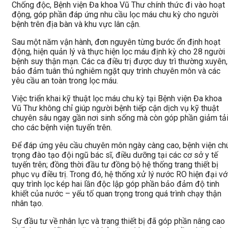
Chống độc, Bệnh viện Đa khoa Vũ Thư chính thức đi vào hoạt
động, góp phần đáp ứng nhu cầu lọc máu chu kỳ cho người
bệnh trên địa bàn và khu vực lân cận.
Sau một năm vận hành, đơn nguyên từng bước ổn định hoạt
động, hiện quản lý và thực hiện lọc máu định kỳ cho 28 người
bệnh suy thận mạn. Các ca điều trị được duy trì thường xuyên,
bảo đảm tuân thủ nghiêm ngặt quy trình chuyên môn và các
yêu cầu an toàn trong lọc máu.
Việc triển khai kỹ thuật lọc máu chu kỳ tại Bệnh viện Đa khoa
Vũ Thư không chỉ giúp người bệnh tiếp cận dịch vụ kỹ thuật
chuyên sâu ngay gần nơi sinh sống mà còn góp phần giảm tả
cho các bệnh viện tuyến trên.
Để đáp ứng yêu cầu chuyên môn ngày càng cao, bệnh viện ch
trọng đào tạo đội ngũ bác sĩ, điều dưỡng tại các cơ sở y tế
tuyến trên; đồng thời đầu tư đồng bộ hệ thống trang thiết bị
phục vụ điều trị. Trong đó, hệ thống xử lý nước RO hiện đại vớ
quy trình lọc kép hai lần độc lập góp phần bảo đảm độ tinh
khiết của nước – yếu tố quan trọng trong quá trình chạy thận
nhân tạo.
Sự đầu tư về nhân lực và trang thiết bị đã góp phần nâng cao