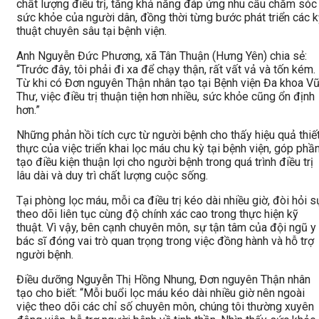
chất lượng điều trị, tăng khả năng đáp ứng nhu cầu chăm sóc
sức khỏe của người dân, đồng thời từng bước phát triển các k
thuật chuyên sâu tại bệnh viện.
Anh Nguyễn Đức Phương, xã Tân Thuận (Hưng Yên) chia sẻ:
“Trước đây, tôi phải đi xa để chạy thận, rất vất vả và tốn kém.
Từ khi có Đơn nguyên Thận nhân tạo tại Bệnh viện Đa khoa V
Thư, việc điều trị thuận tiện hơn nhiều, sức khỏe cũng ổn định
hơn.”
Những phản hồi tích cực từ người bệnh cho thấy hiệu quả thiế
thực của việc triển khai lọc máu chu kỳ tại bệnh viện, góp phầ
tạo điều kiện thuận lợi cho người bệnh trong quá trình điều trị
lâu dài và duy trì chất lượng cuộc sống.
Tại phòng lọc máu, mỗi ca điều trị kéo dài nhiều giờ, đòi hỏi s
theo dõi liên tục cùng độ chính xác cao trong thực hiện kỹ
thuật. Vì vậy, bên cạnh chuyên môn, sự tận tâm của đội ngũ y
bác sĩ đóng vai trò quan trọng trong việc đồng hành và hỗ trợ
người bệnh.
Điều dưỡng Nguyễn Thị Hồng Nhung, Đơn nguyên Thận nhân
tạo cho biết: “Mỗi buổi lọc máu kéo dài nhiều giờ nên ngoài
việc theo dõi các chỉ số chuyên môn, chúng tôi thường xuyên