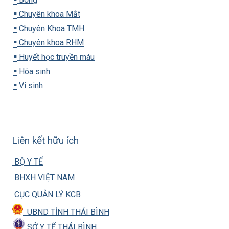
▪️
Chuyên khoa Mắt
▪️
Chuyên Khoa TMH
▪️
Chuyên khoa RHM
▪️
Huyết học truyền máu
▪️
Hóa sinh
▪️
Vi sinh
Liên kết hữu ích
BỘ Y TẾ
BHXH VIỆT NAM
CỤC QUẢN LÝ KCB
UBND TỈNH THÁI BÌNH
SỞ Y TẾ THÁI BÌNH