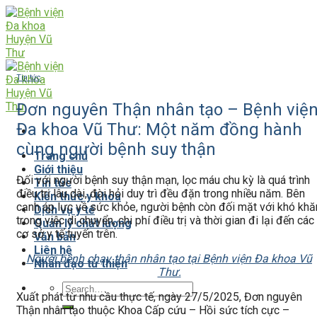
Skip
to
content
Tin tức
Đơn nguyên Thận nhân tạo – Bệnh việ
Đa khoa Vũ Thư: Một năm đồng hành
cùng người bệnh suy thận
Trang chủ
Giới thiệu
Đối với người bệnh suy thận mạn, lọc máu chu kỳ là quá trình
Tin tức
điều trị lâu dài, đòi hỏi duy trì đều đặn trong nhiều năm. Bên
Kiến thức y khoa
cạnh áp lực về sức khỏe, người bệnh còn đối mặt với khó khă
Dịch vụ y tế
trong việc di chuyển, chi phí điều trị và thời gian đi lại đến các
Quản lý chất lượng
cơ sở y tế tuyến trên.
Văn bản
Liên hệ
Người bệnh chạy thận nhân tạo tại Bệnh viện Đa khoa Vũ
Nhân đạo từ thiện
Thư.
Xuất phát từ nhu cầu thực tế, ngày 27/5/2025, Đơn nguyên
Thận nhân tạo thuộc Khoa Cấp cứu – Hồi sức tích cực –