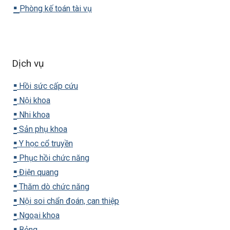
▪️
Phòng kế toán tài vụ
Dịch vụ
▪️
Hồi sức cấp cứu
▪️
Nội khoa
▪️
Nhi khoa
▪️
Sản phụ khoa
▪️
Y học cổ truyền
▪️
Phục hồi chức năng
▪️
Điện quang
▪️
Thăm dò chức năng
▪️
Nội soi chẩn đoán, can thiệp
▪️
Ngoại khoa
▪️
Bỏng