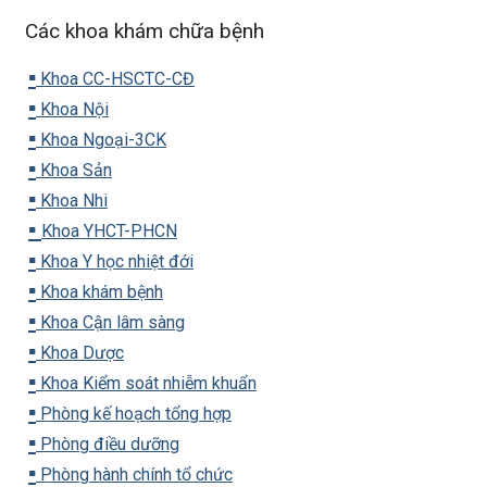
Các khoa khám chữa bệnh
▪️
Khoa CC-HSCTC-CĐ
▪️
Khoa Nội
▪️
Khoa Ngoại-3CK
▪️
Khoa Sản
▪️
Khoa Nhi
▪️
Khoa YHCT-PHCN
▪️
Khoa Y học nhiệt đới
▪️
Khoa khám bệnh
▪️
Khoa Cận lâm sàng
▪️
Khoa Dược
▪️
Khoa Kiểm soát nhiễm khuẩn
▪️
Phòng kế hoạch tổng hợp
▪️
Phòng điều dưỡng
▪️
Phòng hành chính tổ chức