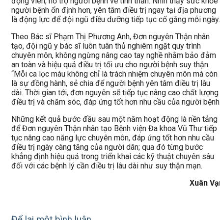
động viên, hỗ trợ người bệnh về tinh thần. Nhìn thấy sức khỏe
người bệnh ổn định hơn, yên tâm điều trị ngay tại địa phương
là động lực để đội ngũ điều dưỡng tiếp tục cố gắng mỗi ngày.
Theo Bác sĩ Phạm Thị Phương Anh, Đơn nguyên Thận nhân
tạo, đội ngũ y bác sĩ luôn tuân thủ nghiêm ngặt quy trình
chuyên môn, không ngừng nâng cao tay nghề nhằm bảo đảm
an toàn và hiệu quả điều trị tối ưu cho người bệnh suy thận.
“Mỗi ca lọc máu không chỉ là trách nhiệm chuyên môn mà còn
là sự đồng hành, sẻ chia để người bệnh yên tâm điều trị lâu
dài. Thời gian tới, đơn nguyên sẽ tiếp tục nâng cao chất lượng
điều trị và chăm sóc, đáp ứng tốt hơn nhu cầu của người bệnh
Những kết quả bước đầu sau một năm hoạt động là nền tảng
để Đơn nguyên Thận nhân tạo Bệnh viện Đa khoa Vũ Thư tiếp
tục nâng cao năng lực chuyên môn, đáp ứng tốt hơn nhu cầu
điều trị ngày càng tăng của người dân; qua đó từng bước
khẳng định hiệu quả trong triển khai các kỹ thuật chuyên sâu
đối với các bệnh lý cần điều trị lâu dài như suy thận mạn.
Xuân Vạ
Để lại một bình luận