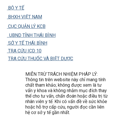
BỘ Y TẾ
BHXH VIỆT NAM
CỤC QUẢN LÝ KCB
UBND TỈNH THÁI BÌNH
SỞ Y TẾ THÁI BÌNH
TRA CỨU ICD 10
TRA CỨU THUỐC VÀ BIỆT DƯỢC
MIỄN TRỪ TRÁCH NHIỆM PHÁP LÝ:
Thông tin trên website này chỉ mang tính
chất tham khảo; không được xem là tư
vấn y khoa và không nhằm mục đích thay
thế cho tư vấn, chẩn đoán hoặc điều trị từ
nhân viên y tế. Khi có vấn đề về sức khỏe
hoặc hỗ trợ cấp cứu, người đọc cần liên
hệ cơ sở y tế gần nhất.