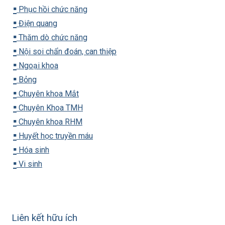
▪️
Phục hồi chức năng
▪️
Điện quang
▪️
Thăm dò chức năng
▪️
Nội soi chẩn đoán, can thiệp
▪️
Ngoại khoa
▪️
Bỏng
▪️
Chuyên khoa Mắt
▪️
Chuyên Khoa TMH
▪️
Chuyên khoa RHM
▪️
Huyết học truyền máu
▪️
Hóa sinh
▪️
Vi sinh
Liên kết hữu ích