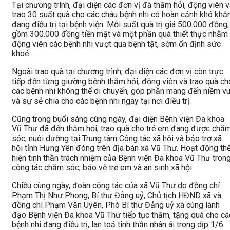
Tại chương trình, đại diện các đơn vị đã thăm hỏi, động viên 
trao 30 suất quà cho các cháu bệnh nhi có hoàn cảnh khó khă
đang điều trị tại bệnh viện. Mỗi suất quà trị giá 500.000 đồng,
gồm 300.000 đồng tiền mặt và một phần quà thiết thực nhằm
động viên các bệnh nhi vượt qua bệnh tật, sớm ổn định sức
khoẻ.
Ngoài trao quà tại chương trình, đại diện các đơn vị còn trực
tiếp đến từng giường bệnh thăm hỏi, động viên và trao quà ch
các bệnh nhi không thể di chuyển, góp phần mang đến niềm vu
và sự sẻ chia cho các bệnh nhi ngay tại nơi điều trị.
Cũng trong buổi sáng cùng ngày, đại diện Bệnh viện Đa khoa
Vũ Thư đã đến thăm hỏi, trao quà cho trẻ em đang được chă
sóc, nuôi dưỡng tại Trung tâm Công tác xã hội và bảo trợ xã
hội tỉnh Hưng Yên đóng trên địa bàn xã Vũ Thư. Hoạt động th
hiện tinh thần trách nhiệm của Bệnh viện Đa khoa Vũ Thư tron
công tác chăm sóc, bảo vệ trẻ em và an sinh xã hội.
Chiều cùng ngày, đoàn công tác của xã Vũ Thư do đồng chí
Phạm Thị Như Phong, Bí thư Đảng uỷ, Chủ tịch HĐND xã và
đồng chí Phạm Văn Uyên, Phó Bí thư Đảng uỷ xã cùng lãnh
đạo Bệnh viện Đa khoa Vũ Thư tiếp tục thăm, tặng quà cho cá
bệnh nhi đang điều trị, lan toả tinh thần nhân ái trong dịp 1/6.