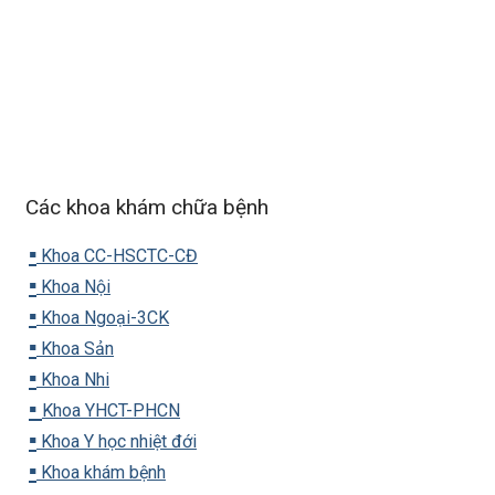
Các khoa khám chữa bệnh
▪️
Khoa CC-HSCTC-CĐ
▪️
Khoa Nội
▪️
Khoa Ngoại-3CK
▪️
Khoa Sản
▪️
Khoa Nhi
▪️
Khoa YHCT-PHCN
▪️
Khoa Y học nhiệt đới
▪️
Khoa khám bệnh