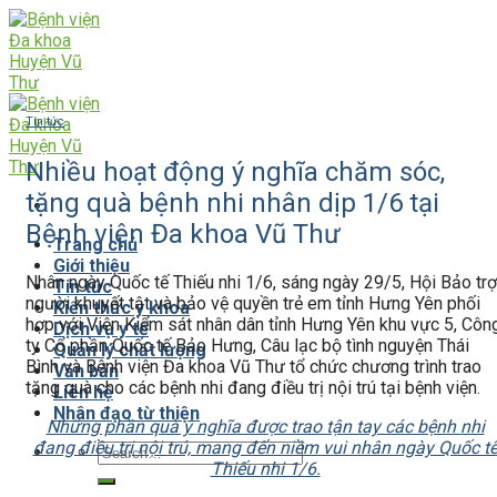
Skip
to
content
Tin tức
Nhiều hoạt động ý nghĩa chăm sóc,
tặng quà bệnh nhi nhân dịp 1/6 tại
Bệnh viện Đa khoa Vũ Thư
Trang chủ
Giới thiệu
Nhân ngày Quốc tế Thiếu nhi 1/6, sáng ngày 29/5, Hội Bảo trợ
Tin tức
người khuyết tật và bảo vệ quyền trẻ em tỉnh Hưng Yên phối
Kiến thức y khoa
hợp với Viện Kiểm sát nhân dân tỉnh Hưng Yên khu vực 5, Côn
Dịch vụ y tế
ty Cổ phần Quốc tế Bảo Hưng, Câu lạc bộ tình nguyện Thái
Quản lý chất lượng
Bình và Bệnh viện Đa khoa Vũ Thư tổ chức chương trình trao
Văn bản
tặng quà cho các bệnh nhi đang điều trị nội trú tại bệnh viện.
Liên hệ
Nhân đạo từ thiện
Những phần quà ý nghĩa được trao tận tay các bệnh nhi
đang điều trị nội trú, mang đến niềm vui nhân ngày Quốc t
Thiếu nhi 1/6.