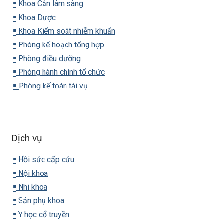
▪️
Khoa Cận lâm sàng
▪️
Khoa Dược
▪️
Khoa Kiểm soát nhiễm khuẩn
▪️
Phòng kế hoạch tổng hợp
▪️
Phòng điều dưỡng
▪️
Phòng hành chính tổ chức
▪️
Phòng kế toán tài vụ
Dịch vụ
▪️
Hồi sức cấp cứu
▪️
Nội khoa
▪️
Nhi khoa
▪️
Sản phụ khoa
▪️
Y học cổ truyền