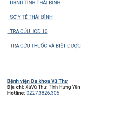
UBND TỈNH THÁI BÌNH
SỞ Y TẾ THÁI BÌNH
TRA CỨU ICD 10
TRA CỨU THUỐC VÀ BIỆT DƯỢC
Bệnh viện Đa khoa Vũ Thư
Địa chỉ:
XãVũ Thư, Tỉnh Hưng Yên
Hotline:
0227.3826.306