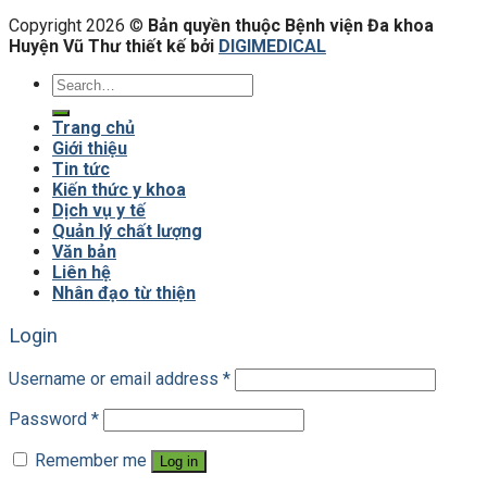
Copyright 2026 ©
Bản quyền thuộc Bệnh viện Đa khoa
Huyện Vũ Thư thiết kế bởi
DIGIMEDICAL
Trang chủ
Giới thiệu
Tin tức
Kiến thức y khoa
Dịch vụ y tế
Quản lý chất lượng
Văn bản
Liên hệ
Nhân đạo từ thiện
Login
Username or email address
*
Password
*
Remember me
Log in