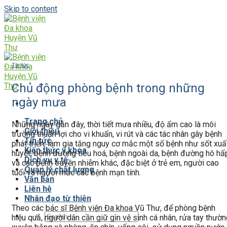
Skip to content
Tin tức
Chủ động phòng bệnh trong những
ngày mưa
Trang chủ
Những ngày gần đây, thời tiết mưa nhiều, độ ẩm cao là môi
Giới thiệu
trường thuận lợi cho vi khuẩn, vi rút và các tác nhân gây bệnh
Tin tức
phát triển, làm gia tăng nguy cơ mắc một số bệnh như sốt xuấ
Kiến thức y khoa
huyết, bệnh đường tiêu hoá, bệnh ngoài da, bệnh đường hô hấ
Dịch vụ y tế
và các bệnh truyền nhiễm khác, đặc biệt ở trẻ em, người cao
Quản lý chất lượng
tuổi và người mắc các bệnh mạn tính.
Văn bản
Liên hệ
Nhân đạo từ thiện
Theo các bác sĩ Bệnh viện Đa khoa Vũ Thư, để phòng bệnh
hiệu quả, người dân cần giữ gìn vệ sinh cá nhân, rửa tay thườ