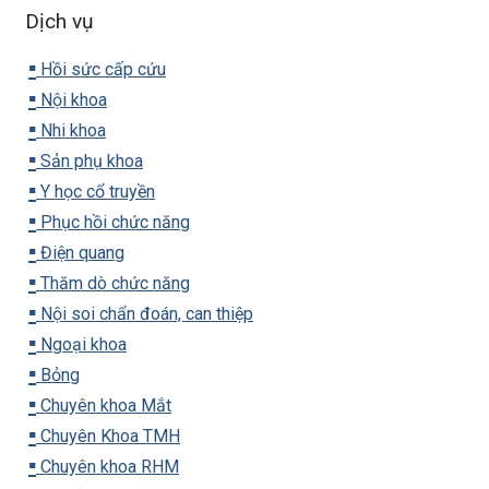
Dịch vụ
▪️
Hồi sức cấp cứu
▪️
Nội khoa
▪️
Nhi khoa
▪️
Sản phụ khoa
▪️
Y học cổ truyền
▪️
Phục hồi chức năng
▪️
Điện quang
▪️
Thăm dò chức năng
▪️
Nội soi chẩn đoán, can thiệp
▪️
Ngoại khoa
▪️
Bỏng
▪️
Chuyên khoa Mắt
▪️
Chuyên Khoa TMH
▪️
Chuyên khoa RHM