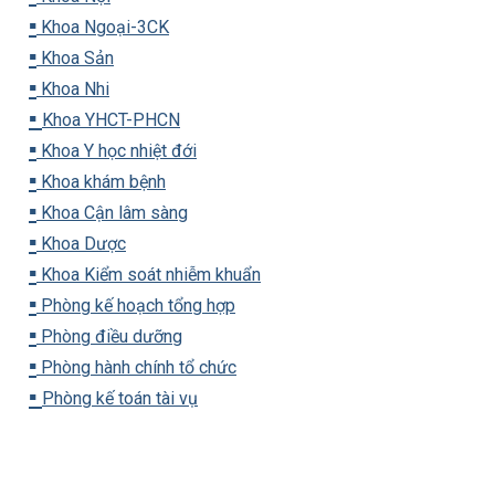
▪️
Khoa Ngoại-3CK
▪️
Khoa Sản
▪️
Khoa Nhi
▪️
Khoa YHCT-PHCN
▪️
Khoa Y học nhiệt đới
▪️
Khoa khám bệnh
▪️
Khoa Cận lâm sàng
▪️
Khoa Dược
▪️
Khoa Kiểm soát nhiễm khuẩn
▪️
Phòng kế hoạch tổng hợp
▪️
Phòng điều dưỡng
▪️
Phòng hành chính tổ chức
▪️
Phòng kế toán tài vụ