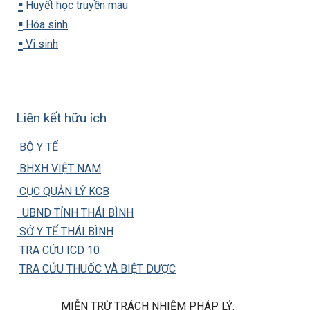
▪️
Huyết học truyền máu
▪️
Hóa sinh
▪️
Vi sinh
Liên kết hữu ích
BỘ Y TẾ
BHXH VIỆT NAM
CỤC QUẢN LÝ KCB
UBND TỈNH THÁI BÌNH
SỞ Y TẾ THÁI BÌNH
TRA CỨU ICD 10
TRA CỨU THUỐC VÀ BIỆT DƯỢC
MIỄN TRỪ TRÁCH NHIỆM PHÁP LÝ: