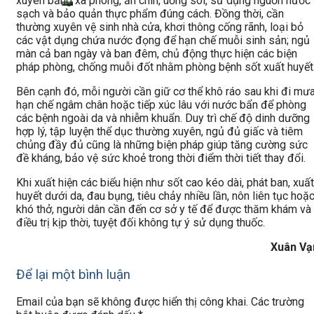
xuyên bằng xà phòng, ăn chín, uống sôi, sử dụng nguồn nước
sạch và bảo quản thực phẩm đúng cách. Đồng thời, cần
thường xuyên vệ sinh nhà cửa, khơi thông cống rãnh, loại bỏ
các vật dụng chứa nước đọng để hạn chế muỗi sinh sản; ngủ
màn cả ban ngày và ban đêm, chủ động thực hiện các biện
pháp phòng, chống muỗi đốt nhằm phòng bệnh sốt xuất huyết
Bên cạnh đó, mỗi người cần giữ cơ thể khô ráo sau khi đi mưa
hạn chế ngâm chân hoặc tiếp xúc lâu với nước bẩn để phòng
các bệnh ngoài da và nhiễm khuẩn. Duy trì chế độ dinh dưỡng
hợp lý, tập luyện thể dục thường xuyên, ngủ đủ giấc và tiêm
chủng đầy đủ cũng là những biện pháp giúp tăng cường sức
đề kháng, bảo vệ sức khoẻ trong thời điểm thời tiết thay đổi.
Khi xuất hiện các biểu hiện như sốt cao kéo dài, phát ban, xuất
huyết dưới da, đau bụng, tiêu chảy nhiều lần, nôn liên tục hoặ
khó thở, người dân cần đến cơ sở y tế để được thăm khám và
điều trị kịp thời, tuyệt đối không tự ý sử dụng thuốc.
Xuân Vạ
Để lại một bình luận
Email của bạn sẽ không được hiển thị công khai.
Các trường