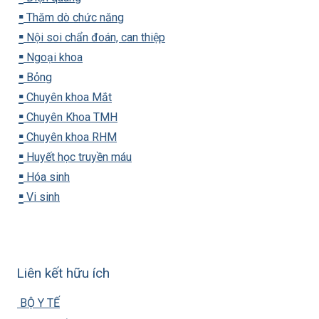
▪️
Thăm dò chức năng
▪️
Nội soi chẩn đoán, can thiệp
▪️
Ngoại khoa
▪️
Bỏng
▪️
Chuyên khoa Mắt
▪️
Chuyên Khoa TMH
▪️
Chuyên khoa RHM
▪️
Huyết học truyền máu
▪️
Hóa sinh
▪️
Vi sinh
Liên kết hữu ích
BỘ Y TẾ