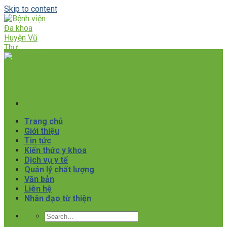
Skip to content
Trang chủ
Giới thiệu
Tin tức
Kiến thức y khoa
Dịch vụ y tế
Quản lý chất lượng
Văn bản
Liên hệ
Nhân đạo từ thiện