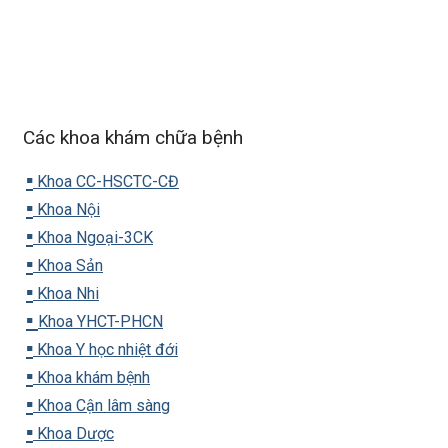
Các khoa khám chữa bệnh
▪️
Khoa CC-HSCTC-CĐ
▪️
Khoa Nội
▪️
Khoa Ngoại-3CK
▪️
Khoa Sản
▪️
Khoa Nhi
▪️
Khoa YHCT-PHCN
▪️
Khoa Y học nhiệt đới
▪️
Khoa khám bệnh
▪️
Khoa Cận lâm sàng
▪️
Khoa Dược