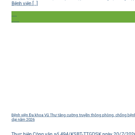
Bệnh viện [...]
31
Th7
Bệnh viện Đa khoa Vũ Thư tăng cường truyền thông phòng, chống bện
dại năm 2026
Thực hiện Công văn số 494/KSBT-TTGDSK ngày 20/7/202