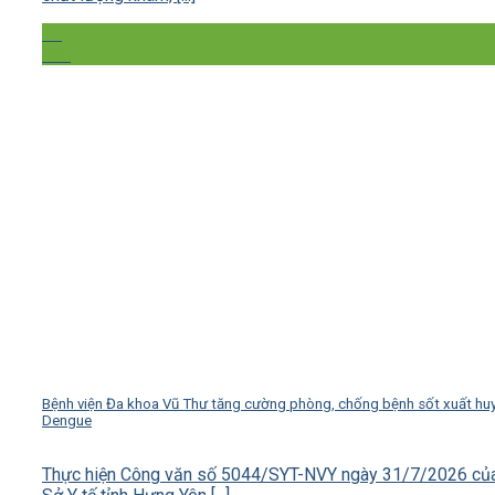
05
Th8
Bệnh viện Đa khoa Vũ Thư tăng cường phòng, chống bệnh sốt xuất hu
Dengue
Thực hiện Công văn số 5044/SYT-NVY ngày 31/7/2026 củ