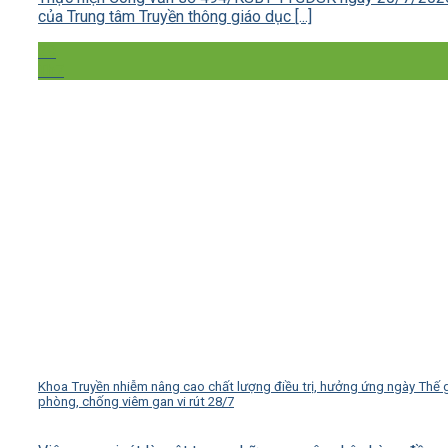
của Trung tâm Truyền thông giáo dục [...]
29
Th7
Khoa Truyền nhiễm nâng cao chất lượng điều trị, hưởng ứng ngày Thế g
phòng, chống viêm gan vi rút 28/7