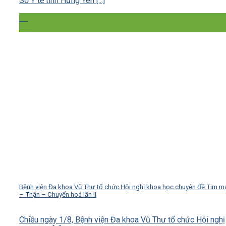
Sở Y tế tỉnh Hưng Yên [...]
04
Th8
Bệnh viện Đa khoa Vũ Thư tổ chức Hội nghị khoa học chuyên đề Tim m
– Thận – Chuyển hoá lần II
Chiều ngày 1/8, Bệnh viện Đa khoa Vũ Thư tổ chức Hội nghị