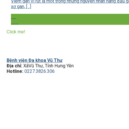
Viêm gan vi rút là một trong những nguyên nhân hàng đầu g
xơ gan, [...]
28
Th7
Click me!
Bệnh viện Đa khoa Vũ Thư
Địa chỉ:
XãVũ Thư, Tỉnh Hưng Yên
Hotline:
0227.3826.306