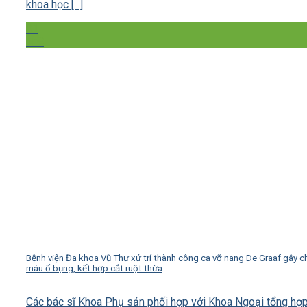
khoa học [...]
01
Th8
Bệnh viện Đa khoa Vũ Thư xử trí thành công ca vỡ nang De Graaf gây c
máu ổ bụng, kết hợp cắt ruột thừa
Các bác sĩ Khoa Phụ sản phối hợp với Khoa Ngoại tổng hợp