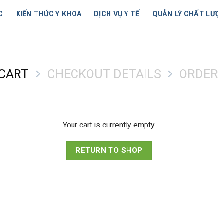
C
KIẾN THỨC Y KHOA
DỊCH VỤ Y TẾ
QUẢN LÝ CHẤT LƯ
CART
CHECKOUT DETAILS
ORDER
Your cart is currently empty.
RETURN TO SHOP