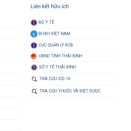
Liên kết hữu ích
BỘ Y TẾ
BHXH VIỆT NAM
CỤC QUẢN LÝ KCB
UBND TỈNH THÁI BÌNH
SỞ Y TẾ THÁI BÌNH
TRA CỨU ICD 10
TRA CỨU THUỐC VÀ BIỆT DƯỢC