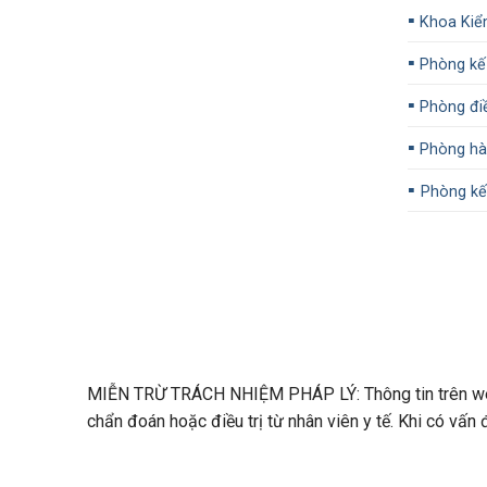
▪️
Khoa Kiể
▪️
Phòng kế
▪️
Phòng đi
▪️
Phòng hàn
▪️
Phòng kế 
MIỄN TRỪ TRÁCH NHIỆM PHÁP LÝ: Thông tin trên webs
chẩn đoán hoặc điều trị từ nhân viên y tế. Khi có vấn