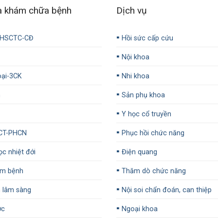
a khám chữa bệnh
Dịch vụ
▪️
-HSCTC-CĐ
Hồi sức cấp cứu
▪️
Nội khoa
▪️
ại-3CK
Nhi khoa
▪️
n
Sản phụ khoa
▪️
Y học cổ truyền
▪️
CT-PHCN
Phục hồi chức năng
▪️
c nhiệt đới
Điện quang
▪️
m bệnh
Thăm dò chức năng
▪️
 lâm sàng
Nội soi chẩn đoán, can thiệp
▪️
ợc
Ngoại khoa