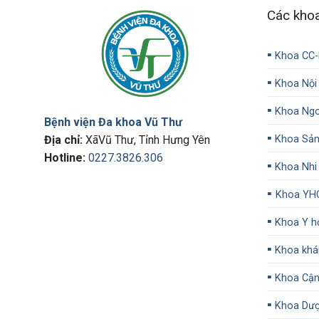
Các kho
▪️
Khoa CC
▪️
Khoa Nội
▪️
Khoa Ngo
Bệnh viện Đa khoa Vũ Thư
▪️
Địa chỉ:
XãVũ Thư, Tỉnh Hưng Yên
Khoa Sả
Hotline:
0227.3826.306
▪️
Khoa Nhi
▪️
Khoa YH
▪️
Khoa Y họ
▪️
Khoa khá
▪️
Khoa Cận
▪️
Khoa Dư