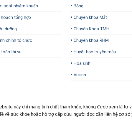
▪️
m soát nhiễm khuẩn
Bỏng
▪️
 hoạch tổng hợp
Chuyên khoa Mắt
▪️
ều dưỡng
Chuyên Khoa TMH
▪️
h chính tổ chức
Chuyên khoa RHM
▪️
toán tài vụ
Huyết học truyền máu
▪️
Hóa sinh
▪️
Vi sinh
ite này chỉ mang tính chất tham khảo; không được xem là tư vấ
 đề về sức khỏe hoặc hỗ trợ cấp cứu, người đọc cần liên hệ cơ sở 