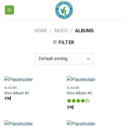
Skip
to
content
HOME
/
MUSIC
/
ALBUMS
FILTER
ALBUMS
ALBUMS
Woo Album #1
Woo Album #2
29
₫
29
₫
Rated
4.00
out
of 5