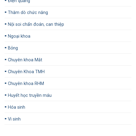
▪️
Điện quang
▪️
Thăm dò chức năng
▪️
Nội soi chẩn đoán, can thiệp
▪️
Ngoại khoa
▪️
Bỏng
▪️
Chuyên khoa Mắt
▪️
Chuyên Khoa TMH
▪️
Chuyên khoa RHM
▪️
Huyết học truyền máu
▪️
Hóa sinh
▪️
Vi sinh