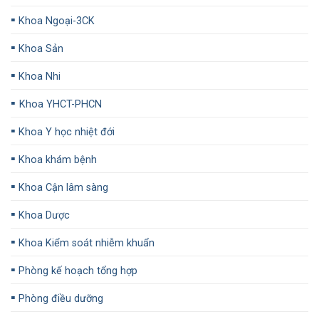
▪️
Khoa Ngoại-3CK
▪️
Khoa Sản
▪️
Khoa Nhi
▪️
Khoa YHCT-PHCN
▪️
Khoa Y học nhiệt đới
▪️
Khoa khám bệnh
▪️
Khoa Cận lâm sàng
▪️
Khoa Dược
▪️
Khoa Kiểm soát nhiễm khuẩn
▪️
Phòng kế hoạch tổng hợp
▪️
Phòng điều dưỡng