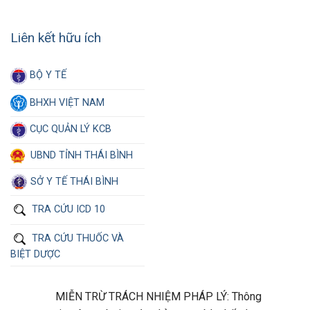
Liên kết hữu ích
BỘ Y TẾ
BHXH VIỆT NAM
CỤC QUẢN LÝ KCB
UBND TỈNH THÁI BÌNH
SỞ Y TẾ THÁI BÌNH
TRA CỨU ICD 10
TRA CỨU THUỐC VÀ
BIỆT DƯỢC
MIỄN TRỪ TRÁCH NHIỆM PHÁP LÝ: Thông