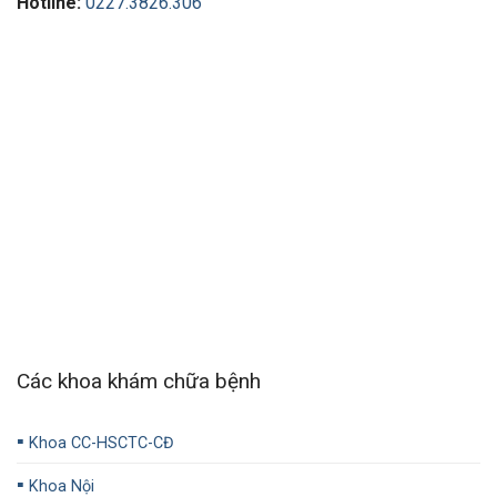
Hotline:
0227.3826.306
Các khoa khám chữa bệnh
▪️
Khoa CC-HSCTC-CĐ
▪️
Khoa Nội