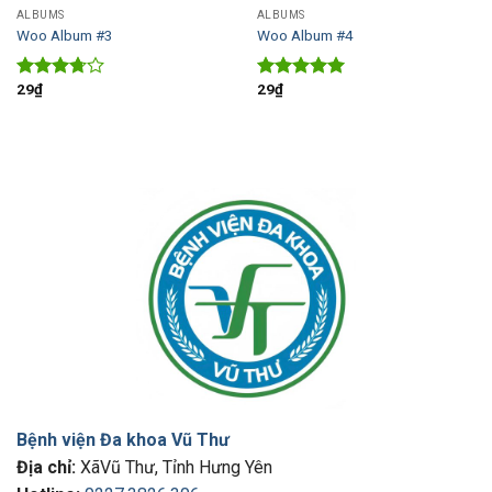
ALBUMS
ALBUMS
Woo Album #3
Woo Album #4
29
₫
29
₫
Rated
Rated
5.00
3.50
out
out of 5
of 5
Bệnh viện Đa khoa Vũ Thư
Địa chỉ:
XãVũ Thư, Tỉnh Hưng Yên