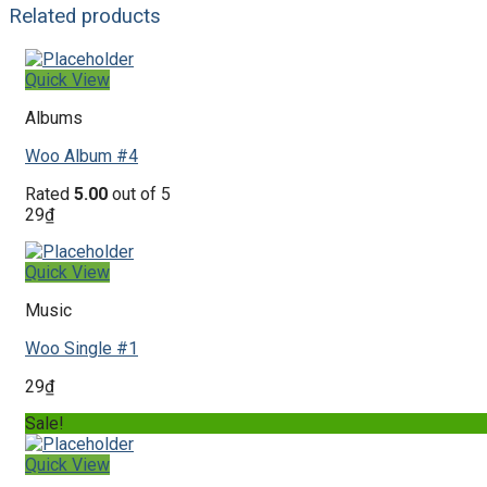
Related products
Quick View
Albums
Woo Album #4
Rated
5.00
out of 5
29
₫
Quick View
Music
Woo Single #1
29
₫
Sale!
Quick View