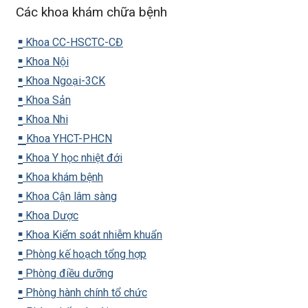
Các khoa khám chữa bệnh
▪️
Khoa CC-HSCTC-CĐ
▪️
Khoa Nội
▪️
Khoa Ngoại-3CK
▪️
Khoa Sản
▪️
Khoa Nhi
▪️
Khoa YHCT-PHCN
▪️
Khoa Y học nhiệt đới
▪️
Khoa khám bệnh
▪️
Khoa Cận lâm sàng
▪️
Khoa Dược
▪️
Khoa Kiểm soát nhiễm khuẩn
▪️
Phòng kế hoạch tổng hợp
▪️
Phòng điều dưỡng
▪️
Phòng hành chính tổ chức