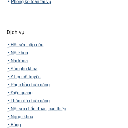
▪️
Phòng kế toán tài vụ
Dịch vụ
▪️
Hồi sức cấp cứu
▪️
Nội khoa
▪️
Nhi khoa
▪️
Sản phụ khoa
▪️
Y học cổ truyền
▪️
Phục hồi chức năng
▪️
Điện quang
▪️
Thăm dò chức năng
▪️
Nội soi chẩn đoán, can thiệp
▪️
Ngoại khoa
▪️
Bỏng