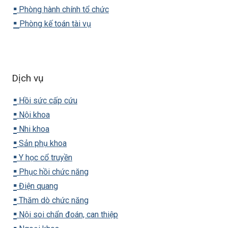
▪️
Phòng hành chính tổ chức
▪️
Phòng kế toán tài vụ
Dịch vụ
▪️
Hồi sức cấp cứu
▪️
Nội khoa
▪️
Nhi khoa
▪️
Sản phụ khoa
▪️
Y học cổ truyền
▪️
Phục hồi chức năng
▪️
Điện quang
▪️
Thăm dò chức năng
▪️
Nội soi chẩn đoán, can thiệp