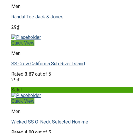
Men
Randal Tee Jack & Jones
29
₫
Quick View
Men
SS Crew California Sub River Island
Rated
3.67
out of 5
29
₫
Sale!
Quick View
Men
Wicked SS O-Neck Selected Homme
Rated
4.00
out of 5