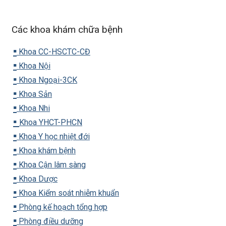
Các khoa khám chữa bệnh
▪️
Khoa CC-HSCTC-CĐ
▪️
Khoa Nội
▪️
Khoa Ngoại-3CK
▪️
Khoa Sản
▪️
Khoa Nhi
▪️
Khoa YHCT-PHCN
▪️
Khoa Y học nhiệt đới
▪️
Khoa khám bệnh
▪️
Khoa Cận lâm sàng
▪️
Khoa Dược
▪️
Khoa Kiểm soát nhiễm khuẩn
▪️
Phòng kế hoạch tổng hợp
▪️
Phòng điều dưỡng