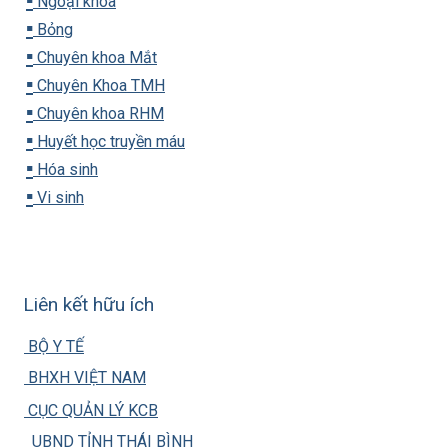
▪️
Ngoại khoa
▪️
Bỏng
▪️
Chuyên khoa Mắt
▪️
Chuyên Khoa TMH
▪️
Chuyên khoa RHM
▪️
Huyết học truyền máu
▪️
Hóa sinh
▪️
Vi sinh
Liên kết hữu ích
BỘ Y TẾ
BHXH VIỆT NAM
CỤC QUẢN LÝ KCB
UBND TỈNH THÁI BÌNH