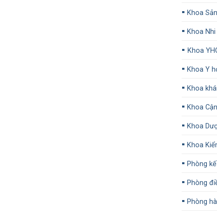
▪️
Khoa Sả
▪️
Khoa Nhi
▪️
Khoa YH
▪️
Khoa Y họ
▪️
Khoa khá
▪️
Khoa Cận
▪️
Khoa Dư
▪️
Khoa Kiể
▪️
Phòng kế
▪️
Phòng đi
▪️
Phòng hàn