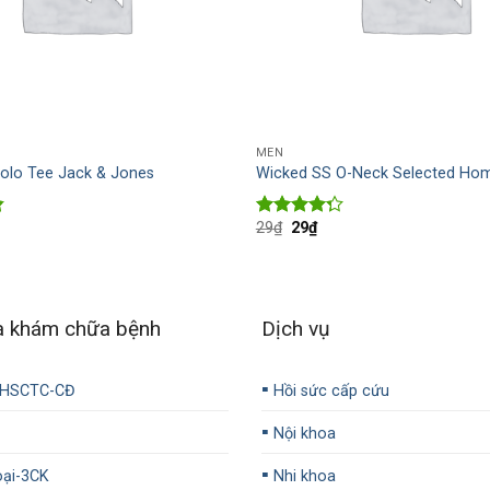
MEN
olo Tee Jack & Jones
Wicked SS O-Neck Selected H
29
₫
29
₫
Rated
4.00
out
of 5
a khám chữa bệnh
Dịch vụ
▪️
-HSCTC-CĐ
Hồi sức cấp cứu
▪️
Nội khoa
▪️
ại-3CK
Nhi khoa