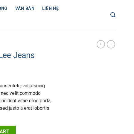
ỢNG
VĂN BẢN
LIÊN HỆ
Lee Jeans
onsectetur adipiscing
a nec velit commodo
incidunt vitae eros porta,
sed justo a erat lobortis
tity
CART