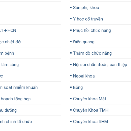
▪️
n
Sản phụ khoa
▪️
Y học cổ truyền
▪️
CT-PHCN
Phục hồi chức năng
▪️
c nhiệt đới
Điện quang
▪️
m bệnh
Thăm dò chức năng
▪️
 lâm sàng
Nội soi chẩn đoán, can thiệp
▪️
ợc
Ngoại khoa
▪️
m soát nhiễm khuẩn
Bỏng
▪️
 hoạch tổng hợp
Chuyên khoa Mắt
▪️
ều dưỡng
Chuyên Khoa TMH
▪️
h chính tổ chức
Chuyên khoa RHM