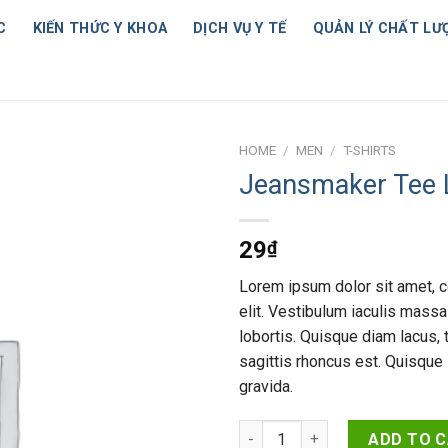
C
KIẾN THỨC Y KHOA
DỊCH VỤ Y TẾ
QUẢN LÝ CHẤT LƯ
HOME
/
MEN
/
T-SHIRTS
Jeansmaker Tee 
29
₫
Lorem ipsum dolor sit amet, c
elit. Vestibulum iaculis mass
lobortis. Quisque diam lacus, t
sagittis rhoncus est. Quisque 
gravida.
Jeansmaker Tee Lee Jeans quan
ADD TO 