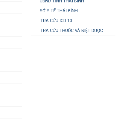
UBND TỈNH THÁI BÌNH
SỞ Y TẾ THÁI BÌNH
TRA CỨU ICD 10
TRA CỨU THUỐC VÀ BIỆT DƯỢC