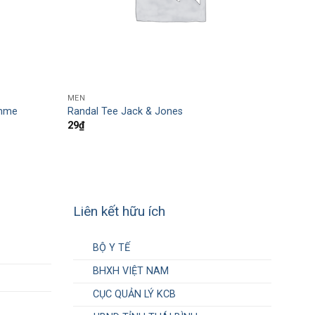
MEN
omme
Randal Tee Jack & Jones
29
₫
Liên kết hữu ích
BỘ Y TẾ
BHXH VIỆT NAM
CỤC QUẢN LÝ KCB