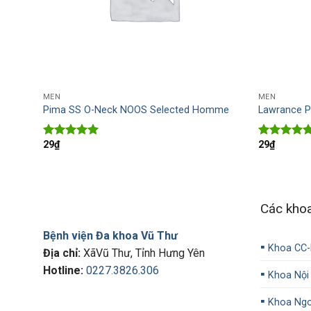
MEN
MEN
Pima SS O-Neck NOOS Selected Homme
Lawrance P
29
₫
29
₫
Rated
5.00
Rated
4.50
out of 5
out of 5
Các kho
Bệnh viện Đa khoa Vũ Thư
▪️
Khoa CC
Địa chỉ:
XãVũ Thư, Tỉnh Hưng Yên
Hotline:
0227.3826.306
▪️
Khoa Nội
▪️
Khoa Ngo