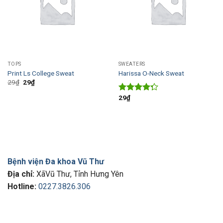
TOPS
SWEATERS
Print Ls College Sweat
Harissa O-Neck Sweat
29
₫
29
₫
29
₫
Rated
4.00
out
of 5
Bệnh viện Đa khoa Vũ Thư
Địa chỉ:
XãVũ Thư, Tỉnh Hưng Yên
Hotline:
0227.3826.306