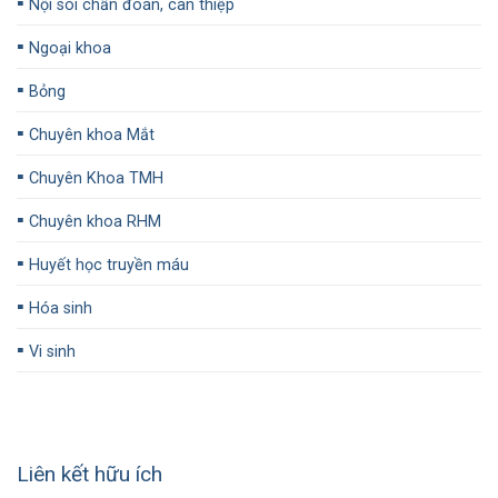
▪️
Nội soi chẩn đoán, can thiệp
▪️
Ngoại khoa
▪️
Bỏng
▪️
Chuyên khoa Mắt
▪️
Chuyên Khoa TMH
▪️
Chuyên khoa RHM
▪️
Huyết học truyền máu
▪️
Hóa sinh
▪️
Vi sinh
Liên kết hữu ích