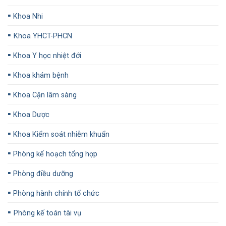
▪️
Khoa Nhi
▪️
Khoa YHCT-PHCN
▪️
Khoa Y học nhiệt đới
▪️
Khoa khám bệnh
▪️
Khoa Cận lâm sàng
▪️
Khoa Dược
▪️
Khoa Kiểm soát nhiễm khuẩn
▪️
Phòng kế hoạch tổng hợp
▪️
Phòng điều dưỡng
▪️
Phòng hành chính tổ chức
▪️
Phòng kế toán tài vụ