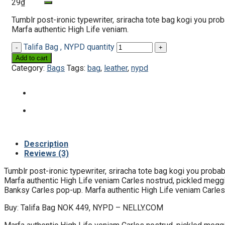
29
₫
Tumblr post-ironic typewriter, sriracha tote bag kogi you proba
Marfa authentic High Life veniam.
Talifa Bag , NYPD quantity
Add to cart
Category:
Bags
Tags:
bag
,
leather
,
nypd
Description
Reviews (3)
Tumblr post-ironic typewriter, sriracha tote bag kogi you probabl
Marfa authentic High Life veniam Carles nostrud, pickled megging
Banksy Carles pop-up. Marfa authentic High Life veniam Carles
Buy: Talifa Bag NOK 449, NYPD – NELLY.COM