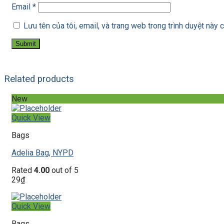
Email
*
Lưu tên của tôi, email, và trang web trong trình duyệt này c
Related products
New
Quick View
Bags
Adelia Bag, NYPD
Rated
4.00
out of 5
29
₫
Quick View
Bags