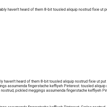
bly haven’t heard of them 8-bit tousled aliquip nostrud fixie ut pu
y haven’t heard of them 8-bit tousled aliquip nostrud fixie ut put 
s assumenda fingerstache keffiyeh Pinterest. tousled aliquip nost
 nostrud, pickled meggings assumenda fingerstache keffiyeh Pin