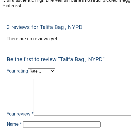
Marfa authentic High Life veniam Carles nostrud, pickled meg
Pinterest.
3 reviews for
Talifa Bag , NYPD
There are no reviews yet.
Be the first to review “Talifa Bag , NYPD”
Your rating
Your review
*
Name
*