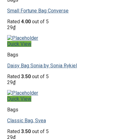
Small Fortune Bag Converse
Rated
4.00
out of 5
29
₫
Quick View
Bags
Daisy Bag Sonia by Sonia Rykiel
Rated
3.50
out of 5
29
₫
Quick View
Bags
Classic Bag, Svea
Rated
3.50
out of 5
29
₫