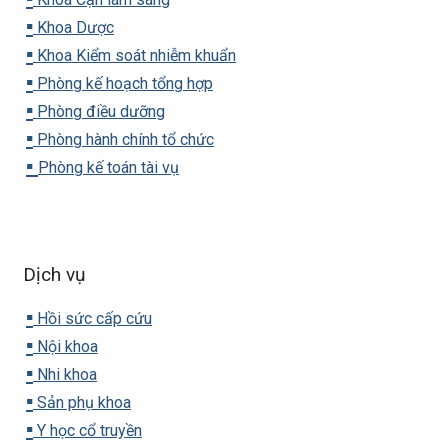
▪️
Khoa Dược
▪️
Khoa Kiểm soát nhiễm khuẩn
▪️
Phòng kế hoạch tổng hợp
▪️
Phòng điều dưỡng
▪️
Phòng hành chính tổ chức
▪️
Phòng kế toán tài vụ
Dịch vụ
▪️
Hồi sức cấp cứu
▪️
Nội khoa
▪️
Nhi khoa
▪️
Sản phụ khoa
▪️
Y học cổ truyền