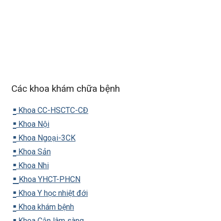
Các khoa khám chữa bệnh
▪️
Khoa CC-HSCTC-CĐ
▪️
Khoa Nội
▪️
Khoa Ngoại-3CK
▪️
Khoa Sản
▪️
Khoa Nhi
▪️
Khoa YHCT-PHCN
▪️
Khoa Y học nhiệt đới
▪️
Khoa khám bệnh
▪️
Khoa Cận lâm sàng